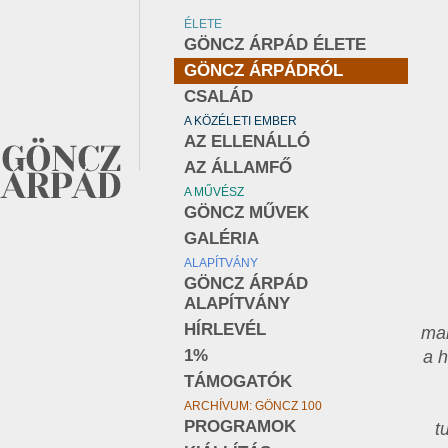
ÉLETE
GÖNCZ ÁRPÁD ÉLETE
GÖNCZ ÁRPÁDRÓL
CSALÁD
A KÖZÉLETI EMBER
AZ ELLENÁLLÓ
AZ ÁLLAMFŐ
A MŰVÉSZ
GÖNCZ MŰVEK
GALÉRIA
ALAPÍTVÁNY
GÖNCZ ÁRPÁD
ALAPÍTVÁNY
HÍRLEVÉL
man
1%
a h
TÁMOGATÓK
ARCHÍVUM: GÖNCZ 100
PROGRAMOK
t