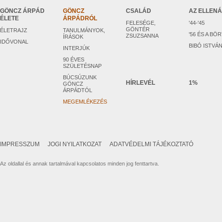
GÖNCZ ÁRPÁD
GÖNCZ
CSALÁD
AZ ELLEN
ÉLETE
ÁRPÁDRÓL
FELESÉGE,
'44-'45
GÖNTÉR
ÉLETRAJZ
TANULMÁNYOK,
'56 ÉS A BÖ
ZSUZSANNA
ÍRÁSOK
IDŐVONAL
BIBÓ ISTVÁ
INTERJÚK
90 ÉVES
SZÜLETÉSNAP
BÚCSÚZUNK
HÍRLEVÉL
1%
GÖNCZ
ÁRPÁDTÓL
MEGEMLÉKEZÉS
IMPRESSZUM
JOGI NYILATKOZAT
ADATVÉDELMI TÁJÉKOZTATÓ
Az oldallal és annak tartalmával kapcsolatos minden jog fenttartva.