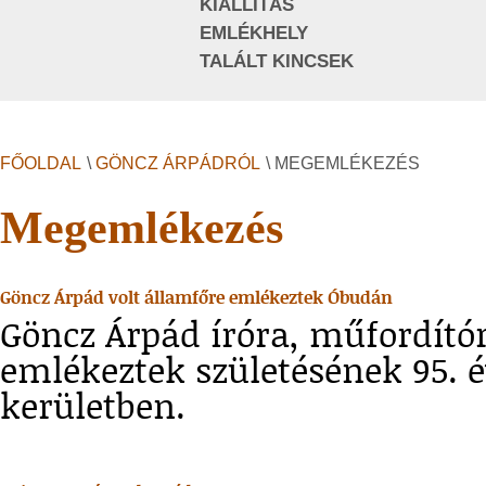
KIÁLLÍTÁS
EMLÉKHELY
TALÁLT KINCSEK
FŐOLDAL
\
GÖNCZ ÁRPÁDRÓL
\ MEGEMLÉKEZÉS
Megemlékezés
Göncz Árpád volt államfőre emlékeztek Óbudán
Göncz Árpád íróra, műfordítór
emlékeztek születésének 95. é
kerületben.