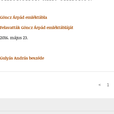
Göncz Árpád emléktábla
Felavatták Göncz Árpád emléktábláját
2016. május 23.
Gulyás András beszéde
<
1