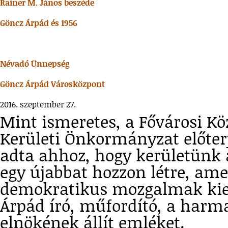
Rainer M. János beszéde
Göncz Árpád és 1956
Névadó Ünnepség
Göncz Árpád Városközpont
2016. szeptember 27.
Mint ismeretes, a Fővárosi Kö
Kerületi Önkormányzat előterj
adta ahhoz, hogy kerületünk 
egy újabbat hozzon létre, ame
demokratikus mozgalmak kie
Árpád író, műfordító, a harm
elnökének állít emléket.