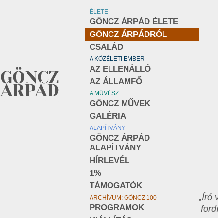
ÉLETE
GÖNCZ ÁRPÁD ÉLETE
GÖNCZ ÁRPÁDRÓL
CSALÁD
A KÖZÉLETI EMBER
AZ ELLENÁLLÓ
AZ ÁLLAMFŐ
A MŰVÉSZ
GÖNCZ MŰVEK
GALÉRIA
ALAPÍTVÁNY
GÖNCZ ÁRPÁD
ALAPÍTVÁNY
HÍRLEVÉL
1%
TÁMOGATÓK
„Író
ARCHÍVUM: GÖNCZ 100
PROGRAMOK
ford