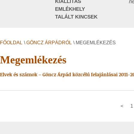
KIÁLLÍTÁS
ne
EMLÉKHELY
TALÁLT KINCSEK
FŐOLDAL
\
GÖNCZ ÁRPÁDRÓL
\ MEGEMLÉKEZÉS
Megemlékezés
Elvek és számok – Göncz Árpád közcélú felajánlásai 2011-2
<
1