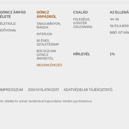
GÖNCZ ÁRPÁD
GÖNCZ
CSALÁD
AZ ELLEN
ÉLETE
ÁRPÁDRÓL
FELESÉGE,
'44-'45
GÖNTÉR
ÉLETRAJZ
TANULMÁNYOK,
'56 ÉS A BÖ
ZSUZSANNA
ÍRÁSOK
IDŐVONAL
BIBÓ ISTVÁ
INTERJÚK
90 ÉVES
SZÜLETÉSNAP
BÚCSÚZUNK
HÍRLEVÉL
1%
GÖNCZ
ÁRPÁDTÓL
MEGEMLÉKEZÉS
IMPRESSZUM
JOGI NYILATKOZAT
ADATVÉDELMI TÁJÉKOZTATÓ
Az oldallal és annak tartalmával kapcsolatos minden jog fenttartva.