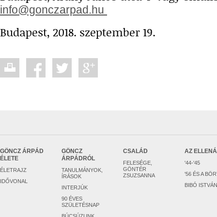
info@gonczarpad.hu
Budapest, 2018. szeptember 19.
GÖNCZ ÁRPÁD
GÖNCZ
CSALÁD
AZ ELLEN
ÉLETE
ÁRPÁDRÓL
FELESÉGE,
'44-'45
GÖNTÉR
ÉLETRAJZ
TANULMÁNYOK,
'56 ÉS A BÖ
ZSUZSANNA
ÍRÁSOK
IDŐVONAL
BIBÓ ISTVÁ
INTERJÚK
90 ÉVES
SZÜLETÉSNAP
BÚCSÚZUNK