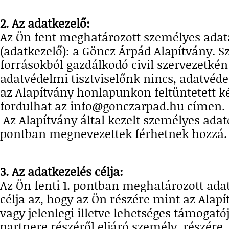
2. Az adatkezelő:
Az Ön fent meghatározott személyes adat
(adatkezelő): a Göncz Árpád Alapítvány. S
forrásokból gazdálkodó civil szervezetkén
adatvédelmi tisztviselőnk nincs, adatvéde
az Alapítvány honlapunkon feltüntetett k
fordulhat az info@gonczarpad.hu címen.
Az Alapítvány által kezelt személyes adat
pontban megnevezettek férhetnek hozzá
3. Az adatkezelés célja:
Az Ön fenti 1. pontban meghatározott ada
célja az, hogy az Ön részére mint az Alap
vagy jelenlegi illetve lehetséges támogat
partnere részéről eljáró személy, részére