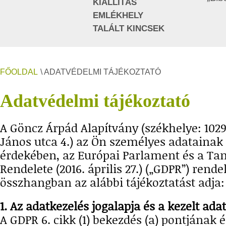
KIÁLLÍTÁS
EMLÉKHELY
TALÁLT KINCSEK
FŐOLDAL
\ ADATVÉDELMI TÁJÉKOZTATÓ
Adatvédelmi tájékoztató
A Göncz Árpád Alapítvány (székhelye: 102
János utca 4.) az Ön személyes adatainak
érdekében, az Európai Parlament és a Tan
Rendelete (2016. április 27.) („GDPR”) rende
összhangban az alábbi tájékoztatást adja
1. Az adatkezelés jogalapja és a kezelt ada
A GDPR 6. cikk (1) bekezdés (a) pontjának