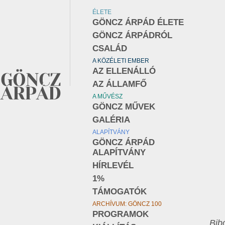
ÉLETE
GÖNCZ ÁRPÁD ÉLETE
GÖNCZ ÁRPÁDRÓL
CSALÁD
A KÖZÉLETI EMBER
AZ ELLENÁLLÓ
AZ ÁLLAMFŐ
A MŰVÉSZ
GÖNCZ MŰVEK
GALÉRIA
ALAPÍTVÁNY
GÖNCZ ÁRPÁD
ALAPÍTVÁNY
HÍRLEVÉL
1%
TÁMOGATÓK
ARCHÍVUM: GÖNCZ 100
PROGRAMOK
„Bib