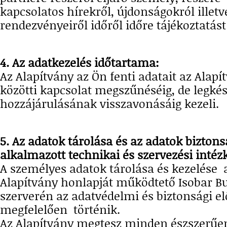
kapcsolatos hírekről, újdonságokról ille
rendezvényeiről időről időre tájékoztatást
4. Az adatkezelés időtartama:
Az Alapítvány az Ön fenti adatait az Alapí
közötti kapcsolat megszűnéséig, de legké
hozzájárulásának visszavonásáig kezeli.
5. Az adatok tárolása és az adatok bizton
alkalmazott technikai és szervezési intéz
A személyes adatok tárolása és kezelése
Alapítvány honlapját működtető Isobar Bu
szerverén az adatvédelmi és biztonsági e
megfelelően történik.
Az Alapítvány megtesz minden észszerűe