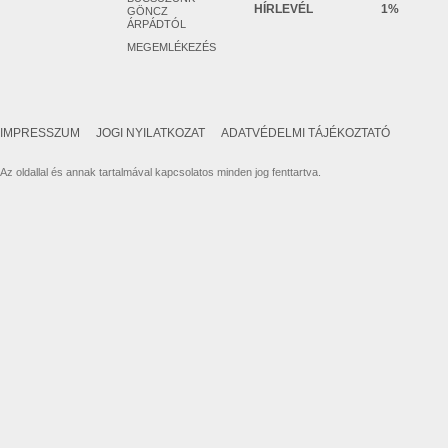
HÍRLEVÉL
1%
GÖNCZ
ÁRPÁDTÓL
MEGEMLÉKEZÉS
IMPRESSZUM
JOGI NYILATKOZAT
ADATVÉDELMI TÁJÉKOZTATÓ
Az oldallal és annak tartalmával kapcsolatos minden jog fenttartva.