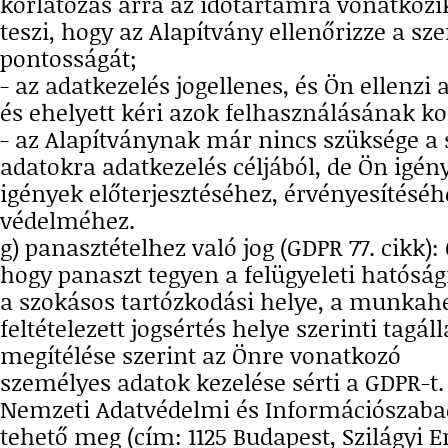
korlátozás arra az időtartamra vonatkozi
teszi, hogy az Alapítvány ellenőrizze a s
pontosságát;
- az adatkezelés jogellenes, és Ön ellenzi 
és ehelyett kéri azok felhasználásának ko
- az Alapítványnak már nincs szüksége a
adatokra adatkezelés céljából, de Ön igény
igények előterjesztéséhez, érvényesítéséh
védelméhez.
g) panasztételhez való jog (GDPR 77. cikk):
hogy panaszt tegyen a felügyeleti hatósá
a szokásos tartózkodási helye, a munkahe
feltételezett jogsértés helye szerinti tagá
megítélése szerint az Önre vonatkozó
személyes adatok kezelése sérti a GDPR-t.
Nemzeti Adatvédelmi és Információszaba
tehető meg (cím: 1125 Budapest, Szilágyi E