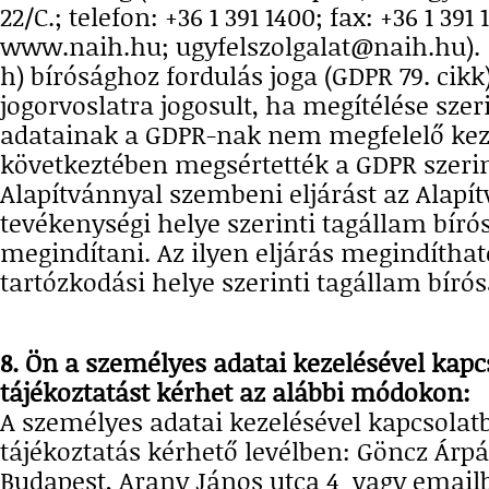
22/C.; telefon: +36 1 391 1400; fax: +36 1 391 
www.naih.hu; ugyfelszolgalat@naih.hu).
h) bírósághoz fordulás joga (GDPR 79. cikk
jogorvoslatra jogosult, ha megítélése sze
adatainak a GDPR-nak nem megfelelő kez
következtében megsértették a GDPR szerint
Alapítvánnyal szembeni eljárást az Alapí
tevékenységi helye szerinti tagállam bírós
megindítani. Az ilyen eljárás megindítha
tartózkodási helye szerinti tagállam bírós
8. Ön a személyes adatai kezelésével kap
tájékoztatást kérhet az alábbi módokon:
A személyes adatai kezelésével kapcsolat
tájékoztatás kérhető levélben: Göncz Árpá
Budapest, Arany János utca 4 vagy email