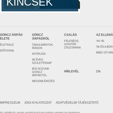
KINCSEK
GÖNCZ ÁRPÁD
GÖNCZ
CSALÁD
AZ ELLEN
ÉLETE
ÁRPÁDRÓL
FELESÉGE,
'44-'45
GÖNTÉR
ÉLETRAJZ
TANULMÁNYOK,
'56 ÉS A BÖ
ZSUZSANNA
ÍRÁSOK
IDŐVONAL
BIBÓ ISTVÁ
INTERJÚK
90 ÉVES
SZÜLETÉSNAP
BÚCSÚZUNK
HÍRLEVÉL
1%
GÖNCZ
ÁRPÁDTÓL
MEGEMLÉKEZÉS
IMPRESSZUM
JOGI NYILATKOZAT
ADATVÉDELMI TÁJÉKOZTATÓ
Az oldallal és annak tartalmával kapcsolatos minden jog fenttartva.