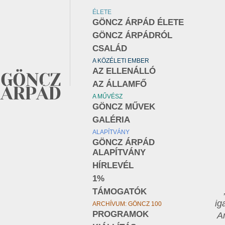
ÉLETE
GÖNCZ ÁRPÁD ÉLETE
GÖNCZ ÁRPÁDRÓL
CSALÁD
A KÖZÉLETI EMBER
AZ ELLENÁLLÓ
AZ ÁLLAMFŐ
A MŰVÉSZ
GÖNCZ MŰVEK
GALÉRIA
ALAPÍTVÁNY
GÖNCZ ÁRPÁD
ALAPÍTVÁNY
HÍRLEVÉL
1%
TÁMOGATÓK
ig
ARCHÍVUM: GÖNCZ 100
PROGRAMOK
Am