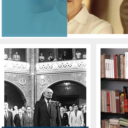
AZ ELNÖK TÍZ ÉVE
BESZÉDEK
GÖNCZ ÁRPÁD
MŰVEI
ÚJÉVI BESZÉDEK
IDÉZETEK
GÖNCZ ÁRPÁD
MŰFORDÍTÁSAI