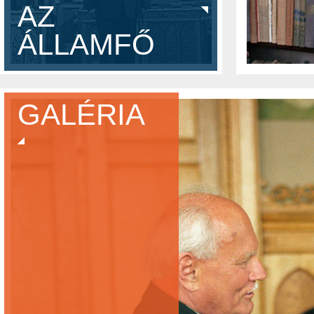
AZ ÍRÓRÓL-
AZ
FORDÍTÓRÓL
ÁLLAMFŐ
GALÉRIA
FOTÓK
VIDEÓK
KURIÓZUM