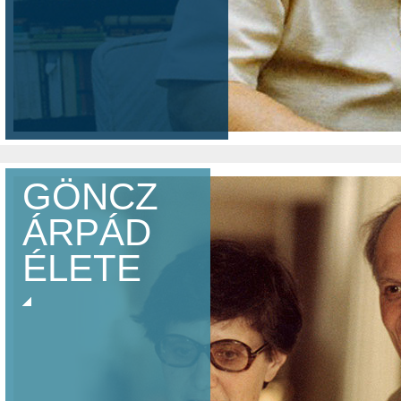
GÖNCZ
ÁRPÁD
ÉLETRAJZ
ÉLETE
IDŐVONAL