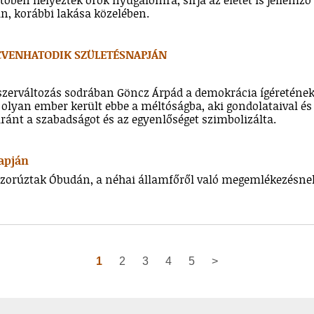
őben helyezték örök nyugalomra, sírja az életét is jellemző
n, korábbi lakása közelében.
CVENHATODIK SZÜLETÉSNAPJÁN
szerváltozás sodrában Göncz Árpád a demokrácia ígéretének é
olyan ember került ebbe a méltóságba, aki gondolataival és t
ránt a szabadságot és az egyenlőséget szimbolizálta.
apján
szorúztak Óbudán, a néhai államfőről való megemlékezésne
1
2
3
4
5
>