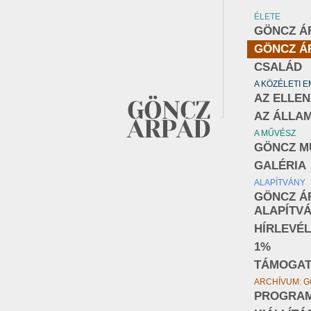
ÉLETE
GÖNCZ Á
GÖNCZ Á
CSALÁD
A KÖZÉLETI 
AZ ELLE
AZ ÁLLA
A MŰVÉSZ
GÖNCZ M
GALÉRIA
ALAPÍTVÁNY
GÖNCZ Á
ALAPÍTV
HÍRLEVÉL
1%
TÁMOGA
ARCHÍVUM: G
PROGRA