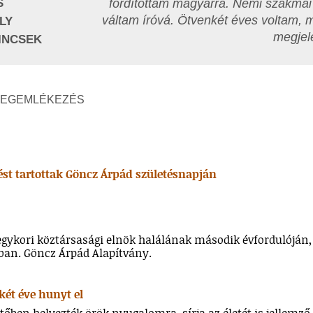
S
fordítottam magyarra. Némi szakmai 
váltam íróvá. Ötvenkét éves voltam, 
LY
megjel
INCSEK
MEGEMLÉKEZÉS
ést tartottak Göncz Árpád születésnapján
egykori köztársasági elnök halálának második évfordulóján, 
ban. Göncz Árpád Alapítvány.
két éve hunyt el