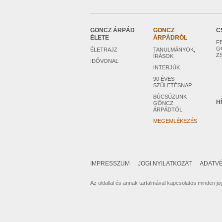
GÖNCZ ÁRPÁD
GÖNCZ
C
ÉLETE
ÁRPÁDRÓL
F
G
ÉLETRAJZ
TANULMÁNYOK,
Z
ÍRÁSOK
IDŐVONAL
INTERJÚK
90 ÉVES
SZÜLETÉSNAP
BÚCSÚZUNK
H
GÖNCZ
ÁRPÁDTÓL
MEGEMLÉKEZÉS
IMPRESSZUM
JOGI NYILATKOZAT
ADATVÉ
Az oldallal és annak tartalmával kapcsolatos minden jog