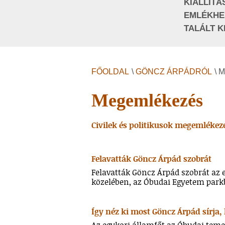
KIÁLLÍTÁ
EMLÉKHE
TALÁLT K
FŐOLDAL
\
GÖNCZ ÁRPÁDRÓL
\ 
Megemlékezés
Civilek és politikusok megemlékez
Felavatták Göncz Árpád szobrát
Felavatták Göncz Árpád szobrát az 
közelében, az Óbudai Egyetem park
Így néz ki most Göncz Árpád sírja, 