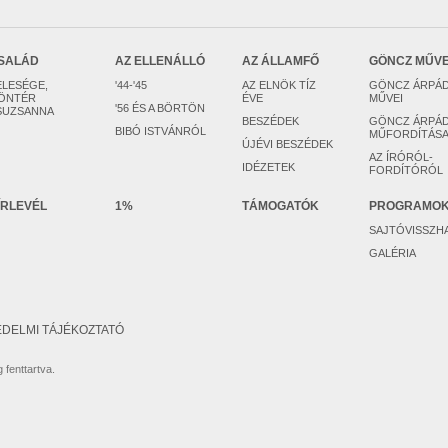
SALÁD
AZ ELLENÁLLÓ
AZ ÁLLAMFŐ
GÖNCZ MŰV
ELESÉGE,
'44-'45
AZ ELNÖK TÍZ
GÖNCZ ÁRPÁ
ÖNTÉR
ÉVE
MŰVEI
'56 ÉS A BÖRTÖN
SUZSANNA
BESZÉDEK
GÖNCZ ÁRPÁ
BIBÓ ISTVÁNRÓL
MŰFORDÍTÁSA
ÚJÉVI BESZÉDEK
AZ ÍRÓRÓL-
IDÉZETEK
FORDÍTÓRÓL
ÍRLEVÉL
1%
TÁMOGATÓK
PROGRAMO
SAJTÓVISSZH
GALÉRIA
DELMI TÁJÉKOZTATÓ
 fenttartva.