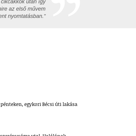
cikcakkok után így
mire az első művem
ent nyomtatásban.”
pénteken, egykori Bécsi úti lakása