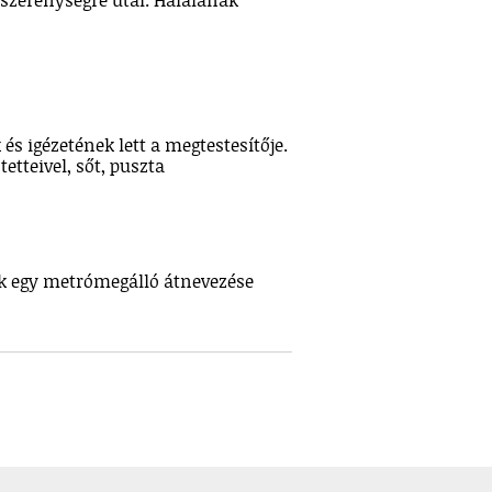
 szerénységre utal. Halálának
s igézetének lett a megtestesítője.
etteivel, sőt, puszta
k egy metrómegálló átnevezése