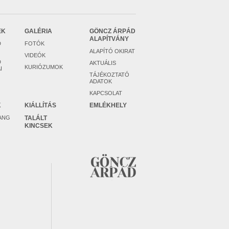
EK
GALÉRIA
GÖNCZ ÁRPÁD
ALAPÍTVÁNY
D
FOTÓK
ALAPÍTÓ OKIRAT
VIDEÓK
D
AKTUÁLIS
KURIÓZUMOK
I
TÁJÉKOZTATÓ
ADATOK
KAPCSOLAT
K
KIÁLLÍTÁS
EMLÉKHELY
ANG
TALÁLT
KINCSEK