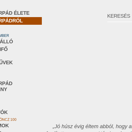
RPÁD ÉLETE
RPÁDRÓL
EMBER
NÁLLÓ
MFŐ
ŰVEK
RPÁD
ÁNY
TÓK
ÖNCZ 100
MOK
„Jó húsz évig éltem abból, hogy a