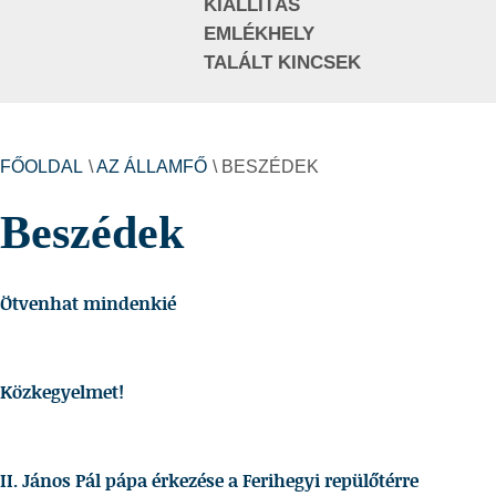
KIÁLLÍTÁS
EMLÉKHELY
TALÁLT KINCSEK
FŐOLDAL
\
AZ ÁLLAMFŐ
\ BESZÉDEK
Beszédek
Ötvenhat mindenkié
Közkegyelmet!
II. János Pál pápa érkezése a Ferihegyi repülőtérre