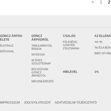
<
1
2
GÖNCZ ÁRPÁD
GÖNCZ
CSALÁD
AZ ELLEN
ÉLETE
ÁRPÁDRÓL
FELESÉGE,
'44-'45
GÖNTÉR
ÉLETRAJZ
TANULMÁNYOK,
'56 ÉS A BÖ
ZSUZSANNA
ÍRÁSOK
IDŐVONAL
BIBÓ ISTVÁ
INTERJÚK
90 ÉVES
SZÜLETÉSNAP
BÚCSÚZUNK
HÍRLEVÉL
1%
GÖNCZ
ÁRPÁDTÓL
MEGEMLÉKEZÉS
IMPRESSZUM
JOGI NYILATKOZAT
ADATVÉDELMI TÁJÉKOZTATÓ