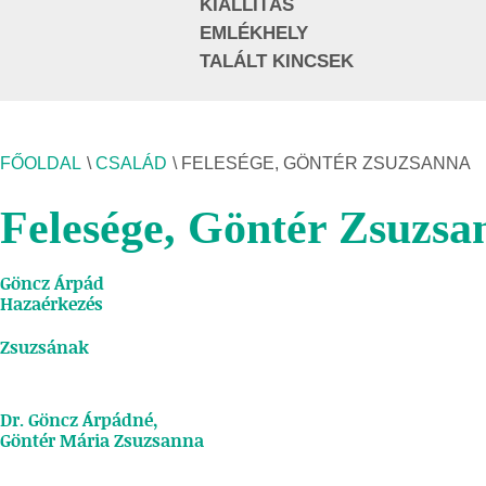
KIÁLLÍTÁS
EMLÉKHELY
TALÁLT KINCSEK
FŐOLDAL
\
CSALÁD
\ FELESÉGE, GÖNTÉR ZSUZSANNA
Felesége, Göntér Zsuzsa
Göncz Árpád
Hazaérkezés
Zsuzsának
Dr. Göncz Árpádné,
Göntér Mária Zsuzsanna