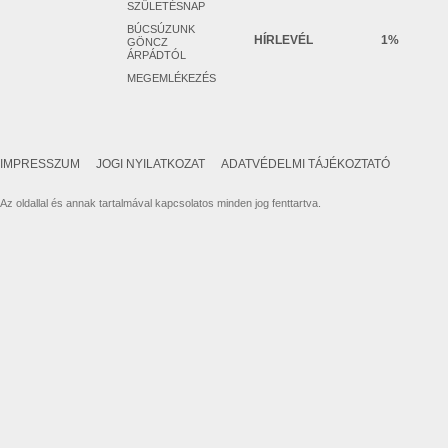
SZÜLETÉSNAP
BÚCSÚZUNK
HÍRLEVÉL
1%
GÖNCZ
ÁRPÁDTÓL
MEGEMLÉKEZÉS
IMPRESSZUM
JOGI NYILATKOZAT
ADATVÉDELMI TÁJÉKOZTATÓ
Az oldallal és annak tartalmával kapcsolatos minden jog fenttartva.