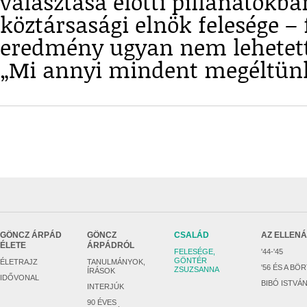
választása előtti pillanatokb
köztársasági elnök felesége – f
eredmény ugyan nem lehetett
„Mi annyi mindent megéltü
GÖNCZ ÁRPÁD
GÖNCZ
CSALÁD
AZ ELLEN
ÉLETE
ÁRPÁDRÓL
FELESÉGE,
'44-'45
GÖNTÉR
ÉLETRAJZ
TANULMÁNYOK,
'56 ÉS A BÖ
ZSUZSANNA
ÍRÁSOK
IDŐVONAL
BIBÓ ISTVÁ
INTERJÚK
90 ÉVES