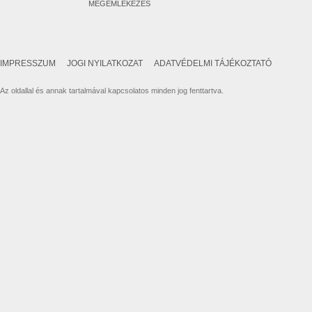
MEGEMLÉKEZÉS
IMPRESSZUM
JOGI NYILATKOZAT
ADATVÉDELMI TÁJÉKOZTATÓ
Az oldallal és annak tartalmával kapcsolatos minden jog fenttartva.