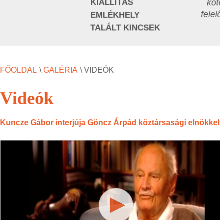
KIÁLLÍTÁS
köt
fele
EMLÉKHELY
TALÁLT KINCSEK
FŐOLDAL
\
GALÉRIA
\ VIDEÓK
Videók
Kuncze Gábor interjúja Göncz Árpád köztársasági elnökkel