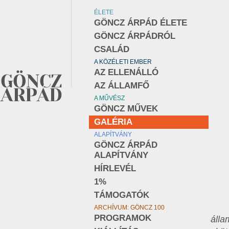
ÉLETE
GÖNCZ ÁRPÁD ÉLETE
GÖNCZ ÁRPÁDRÓL
CSALÁD
A KÖZÉLETI EMBER
AZ ELLENÁLLÓ
AZ ÁLLAMFŐ
A MŰVÉSZ
GÖNCZ MŰVEK
GALÉRIA
ALAPÍTVÁNY
GÖNCZ ÁRPÁD
ALAPÍTVÁNY
HÍRLEVÉL
1%
TÁMOGATÓK
ARCHÍVUM: GÖNCZ 100
PROGRAMOK
álla