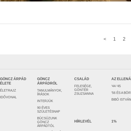
<
1
2
GÖNCZ ÁRPÁD
GÖNCZ
CSALÁD
AZ ELLEN
ÉLETE
ÁRPÁDRÓL
FELESÉGE,
'44-'45
GÖNTÉR
ÉLETRAJZ
TANULMÁNYOK,
'56 ÉS A BÖ
ZSUZSANNA
ÍRÁSOK
IDŐVONAL
BIBÓ ISTVÁ
INTERJÚK
90 ÉVES
SZÜLETÉSNAP
BÚCSÚZUNK
HÍRLEVÉL
1%
GÖNCZ
ÁRPÁDTÓL