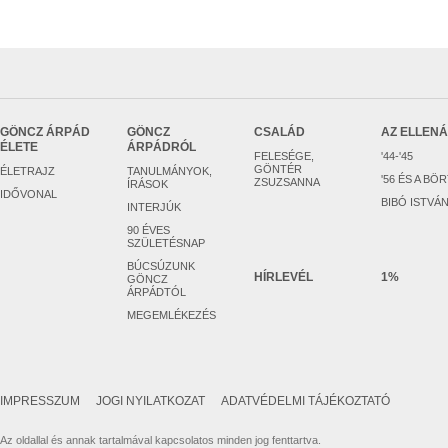
GÖNCZ ÁRPÁD
GÖNCZ
CSALÁD
AZ ELLEN
ÉLETE
ÁRPÁDRÓL
FELESÉGE,
'44-'45
GÖNTÉR
ÉLETRAJZ
TANULMÁNYOK,
'56 ÉS A BÖ
ZSUZSANNA
ÍRÁSOK
IDŐVONAL
BIBÓ ISTVÁ
INTERJÚK
90 ÉVES
SZÜLETÉSNAP
BÚCSÚZUNK
HÍRLEVÉL
1%
GÖNCZ
ÁRPÁDTÓL
MEGEMLÉKEZÉS
IMPRESSZUM
JOGI NYILATKOZAT
ADATVÉDELMI TÁJÉKOZTATÓ
Az oldallal és annak tartalmával kapcsolatos minden jog fenttartva.