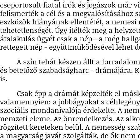
csoportosult fiatal írók és jogászok már v
felismerték a cél és a megvalósításához 
eszközök hiányának ellentétét, a nemesi 
tehetetlenségét. Úgy ítélték meg a helyzet
átalakulás ügyét csak a nép - a még hallg
rettegett nép - együttműködésével lehet d
A szín tehát készen állt a forradalom -
és betetőző szabadságharc - drámájára. K
is.
Csak épp a drámát képzelték el másk
valamennyien: a jobbágyokat s céhlegén
szociális mondanivalója érdekelte. A ne
nemzeti eleme. Az önrendelkezés. Az al
rögzített kereteken belül. A nemesség sz
a magyarság javát szolgálták, de ők nem 