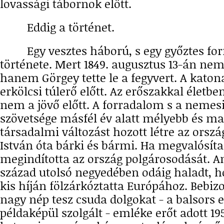
lovassági tábornok előtt.
Eddig a történet.
Egy vesztes háború, s egy győztes fo
története. Mert 1849. augusztus 13-án ne
hanem Görgey tette le a fegyvert. A katon
erkölcsi túlerő előtt. Az erőszakkal életben
nem a jövő előtt. A forradalom s a nemes
szövetsége másfél év alatt mélyebb és 
társadalmi változást hozott létre az orsz
István óta bárki és bármi. Ha megvalósíta
megindította az ország polgárosodását. A
század utolsó negyedében odáig haladt, h
kis híján fölzárkóztatta Európához. Bebiz
nagy nép tesz csuda dolgokat - a balsors e
példaképül szolgált - emléke erőt adott 19