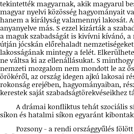
tekintették magyarnak, akik magyarul be
magyar nyelvi közösség hagyományait va
hanem a királyság valamennyi lakosát. Az
anyanyelve más. S ezzel kizárták a szab
a maguk szabadságát is kivívni kívánó, a
útján jócskán előrehaladt nemzetiségeket
lakosságának mintegy a felét. Elkerülhete
ne váltsa ki az ellenállásukat. S minthog
nemzeti mozgalom nem mondott le az ősö
örökéről, az ország idegen ajkú lakosai ré
rokonság erejében, hagyományaiban, rész
kerestek saját szabadságtörekvéseikhez t
A drámai konfliktus tehát szociális s
síkon és hatalmi síkon egyaránt kibontak
Pozsony - a rendi országgyűlés fölött 