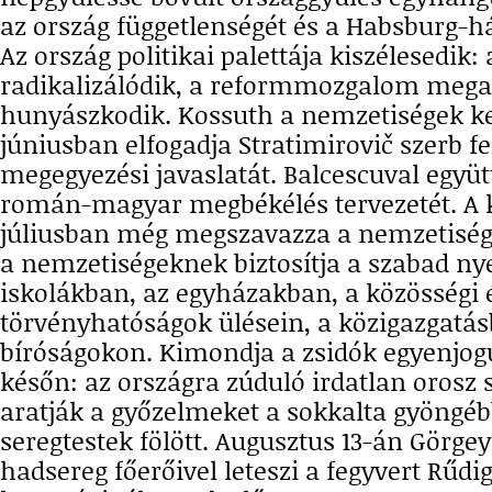
az ország függetlenségét és a Habsburg-há
Az ország politikai palettája kiszélesedik
radikalizálódik, a reformmozgalom mega
hunyászkodik. Kossuth a nemzetiségek ke
júniusban elfogadja Stratimirovič szerb f
megegyezési javaslatát. Balcescuval együtt
román-magyar megbékélés tervezetét. A 
júliusban még megszavazza a nemzetiségi
a nemzetiségeknek biztosítja a szabad ny
iskolákban, az egyházakban, a közösségi 
törvényhatóságok ülésein, a közigazgatás
bíróságokon. Kimondja a zsidók egyenjog
későn: az országra zúduló irdatlan orosz 
aratják a győzelmeket a sokkalta gyöngé
seregtestek fölött. Augusztus 13-án Görge
hadsereg főerőivel leteszi a fegyvert Rűdi