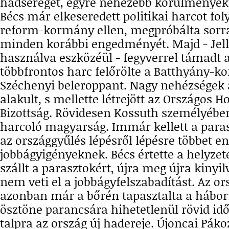
hadsereget, egyre nehezebb körülmények 
Bécs már elkeseredett politikai harcot fol
reform-kormány ellen, megpróbálta sorra
minden korábbi engedményét. Majd - Jell
használva eszközéül - fegyverrel támadt a
többfrontos harc felőrölte a Batthyány-k
Széchenyi beleroppant. Nagy nehézségek
alakult, s mellette létrejött az Országos 
Bizottság. Rövidesen Kossuth személyében 
harcoló magyarság. Immár kellett a para
az országgyűlés lépésről lépésre többet en
jobbágyigényeknek. Bécs értette a helyzet
szállt a parasztokért, újra meg újra kinyil
nem veti el a jobbágyfelszabadítást. Az o
azonban már a bőrén tapasztalta a hábor
ösztöne parancsára hihetetlenül rövid idő
talpra az ország új hadereje. Újoncai Pák