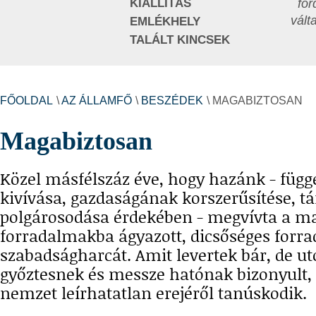
KIÁLLÍTÁS
for
vált
EMLÉKHELY
TALÁLT KINCSEK
FŐOLDAL
\
AZ ÁLLAMFŐ
\
BESZÉDEK
\ MAGABIZTOSAN
Magabiztosan
Közel másfélszáz éve, hogy hazánk - füg
kivívása, gazdaságának korszerűsítése, 
polgárosodása érdekében - megvívta a m
forradalmakba ágyazott, dicsőséges forr
szabadságharcát. Amit levertek bár, de u
győztesnek és messze hatónak bizonyult,
nemzet leírhatatlan erejéről tanúskodik.