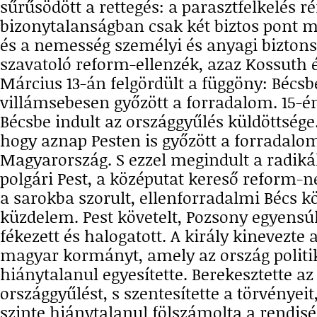
sűrűsödött a rettegés: a parasztfelkelés ré
bizonytalanságban csak két biztos pont m
és a nemesség személyi és anyagi biztons
szavatoló reform-ellenzék, azaz Kossuth 
Március 13-án felgördült a függöny: Bécsbe
villámsebesen győzött a forradalom. 15-é
Bécsbe indult az országgyűlés küldöttsége
hogy aznap Pesten is győzött a forradalom,
Magyarország. S ezzel megindult a radikál
polgári Pest, a középutat kereső reform-
a sarokba szorult, ellenforradalmi Bécs kö
küzdelem. Pest követelt, Pozsony egyensúl
fékezett és halogatott. A király kinevezte a
magyar kormányt, amely az ország politik
hiánytalanul egyesítette. Berekesztette az
országgyűlést, s szentesítette a törvényei
szinte hiánytalanul fölszámolta a rendis