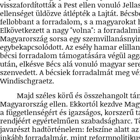
visszafordították a Pest ellen vonuló Jellas
ellenséget üldözve átlépték a Lajtát. Bécs
fellobbant a forradalom, s a magyarokat h
Elkövetkezett a nagy "volna": a forradalmi
Magyarország sorsa egy szemvillanásnyi
egybekapcsolódott. Az esély hamar elillan
bécsi forradalom támogatására végül aggá
után, elkésve Bécs alá vonuló magyar ser
szenvedett. A bécsiek forradalmát meg vér
Windischgraetz.
Majd széles körű és összehangolt táma
Magyarország ellen. Ekkortól kezdve Mag
a függetlenségért és igazságos, korszerű 
rendjéért egyértelműen szabadságharc. 
javarészt hadtörténelem: felszíne alatt a
inkább forradalmár, mint reformpolitiku