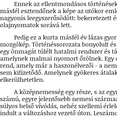
Ennek az ellentmondásos történésekke
másfél esztendőnek a képe az utókor em
nagyonis leegyszerűsödött: bekeretezett 
olajnyomatok sorává lett.
Pedig ez a kurta másfél év lázas gyor
mozgókép. Történéssorozata bonyolult és 
egy önmagát túlélt hatalmi rendszer és t
amelynek malmai nyomort őrölnek. Egy o
rend, amely már a haszonélvezői - a ne
sem kifizetődő. Amelynek gyökeres átalak
elkerülhetetlen.
A középnemesség egy része, s az egy
számú, egyre jelentősebb nemesi származ
súlyos belső vívódás, nehéz szellemi érlelő
indult a változáshoz vezető úton. Leszá