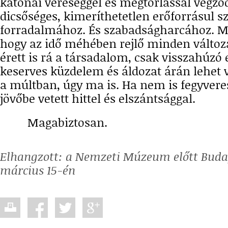
katonai vereséggel és megtorlással végződ
dicsőséges, kimeríthetetlen erőforrásul s
forradalmához. És szabadságharcához. Me
hogy az idő méhében rejlő minden változ
érett is rá a társadalom, csak visszahúzó 
keserves küzdelem és áldozat árán lehet 
a múltban, úgy ma is. Ha nem is fegyvere
jövőbe vetett hittel és elszántsággal.
Magabiztosan.
Elhangzott:
a Nemzeti Múzeum előtt Budap
március 15-én