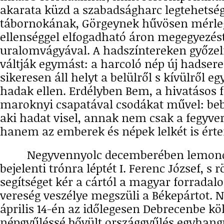
akarata küzd a szabadságharc legtehetsé
tábornokának, Görgeynek hűvösen mérleg
ellenséggel elfogadható áron megegyezés
uralomvágyával. A hadszíntereken győze
váltják egymást: a harcoló nép új hadser
sikeresen áll helyt a belülről s kívülről 
hadak ellen. Erdélyben Bem, a hivatásos 
maroknyi csapatával csodákat művel: beb
aki hadat visel, annak nem csak a fegyver
hanem az emberek és népek lelkét is érten
Negyvennyolc decemberében lemond 
bejelenti trónra léptét I. Ferenc József, s
segítséget kér a cártól a magyar forradal
vereség veszélye megszüli a Békepártot. 
április 14-én az időlegesen Debrecenbe köl
népgyűléssé bővült országgyűlés egyhangú