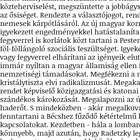
közteherviselést, megszüntette a jobbágys
az ősiséget. Rendezte a választójogot, ren
nemesek kárpótlásáról. Az új magyar kor
igyekezett engedményekkel hatástalanítan
fegyverrel is korlátok közt tartani a Peste
föl-föllángoló szociális feszültséget. Igyek
vagy fegyverrel elhárítani az igényeik el
immár nyíltan a magyar államiság ellen 
nemzetiségi támadásokat. Megfékezni a m
kristálytiszta elvi radikalizmusát. Megaka
rendet képviselő közigazgatási és katonai 
szándékos károkozását. Megalapozni az 
haderőt. S mindeközben - akár megalkuvá
fenntartani a Bécshez fűződő kétértelmű 
kapcsolatokat. Kezdetben - hála a lombar
könnyebb, majd azután, hogy Radetzky le