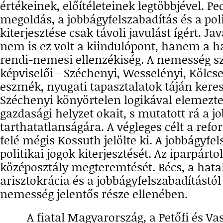
értékeinek, előítéleteinek legtöbbjével. Pe
megoldás, a jobbágyfelszabadítás és a poli
kiterjesztése csak távoli javulást ígért. 
nem is ez volt a kiindulópont, hanem a
rendi-nemesi ellenzékiség. A nemesség sz
képviselői - Széchenyi, Wesselényi, Kölcse
eszmék, nyugati tapasztalatok táján kere
Széchenyi könyörtelen logikával elemezt
gazdasági helyzet okait, s mutatott rá a j
tarthatatlanságára. A végleges célt a ref
felé mégis Kossuth jelölte ki. A jobbágyfel
politikai jogok kiterjesztését. Az iparpárto
középosztály megteremtését. Bécs, a hata
arisztokrácia és a jobbágyfelszabadítástól
nemesség jelentős része ellenében.
A fiatal Magyarország, a Petőfi és Vas