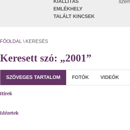
KIÁLLÍTÁS
szem
EMLÉKHELY
TALÁLT KINCSEK
FŐOLDAL
\ KERESÉS
Keresett szó: „2001”
SZÖVEGES TARTALOM
FOTÓK
VIDEÓK
Hírek
Idézetek