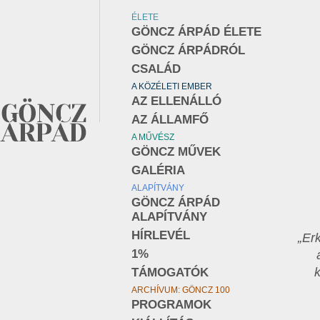
ÉLETE
GÖNCZ ÁRPÁD ÉLETE
GÖNCZ ÁRPÁDRÓL
CSALÁD
A KÖZÉLETI EMBER
AZ ELLENÁLLÓ
AZ ÁLLAMFŐ
A MŰVÉSZ
GÖNCZ MŰVEK
GALÉRIA
ALAPÍTVÁNY
GÖNCZ ÁRPÁD
ALAPÍTVÁNY
HÍRLEVÉL
„Erk
1%
TÁMOGATÓK
ARCHÍVUM: GÖNCZ 100
PROGRAMOK