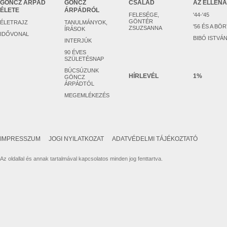
GÖNCZ ÁRPÁD
GÖNCZ
CSALÁD
AZ ELLEN
ÉLETE
ÁRPÁDRÓL
FELESÉGE,
'44-'45
GÖNTÉR
ÉLETRAJZ
TANULMÁNYOK,
'56 ÉS A BÖ
ZSUZSANNA
ÍRÁSOK
IDŐVONAL
BIBÓ ISTVÁ
INTERJÚK
90 ÉVES
SZÜLETÉSNAP
BÚCSÚZUNK
HÍRLEVÉL
1%
GÖNCZ
ÁRPÁDTÓL
MEGEMLÉKEZÉS
IMPRESSZUM
JOGI NYILATKOZAT
ADATVÉDELMI TÁJÉKOZTATÓ
Az oldallal és annak tartalmával kapcsolatos minden jog fenttartva.