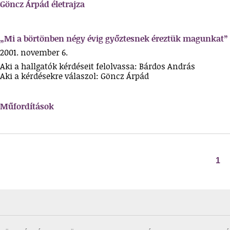
Göncz Árpád életrajza
„Mi a börtönben négy évig győztesnek éreztük magunkat”
2001. november 6.
Aki a hallgatók kérdéseit felolvassa: Bárdos András
Aki a kérdésekre válaszol: Göncz Árpád
Műfordítások
1