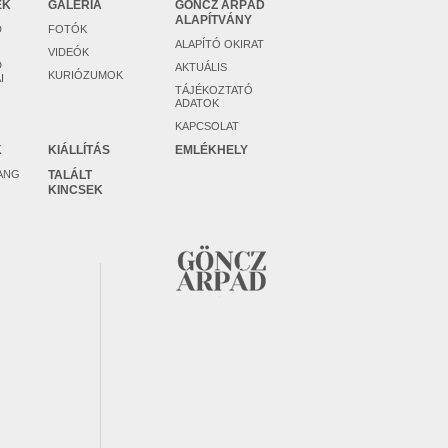
EK
GALÉRIA
GÖNCZ ÁRPÁD
ALAPÍTVÁNY
D
FOTÓK
ALAPÍTÓ OKIRAT
VIDEÓK
D
AKTUÁLIS
KURIÓZUMOK
I
TÁJÉKOZTATÓ
ADATOK
KAPCSOLAT
K
KIÁLLÍTÁS
EMLÉKHELY
ANG
TALÁLT
KINCSEK