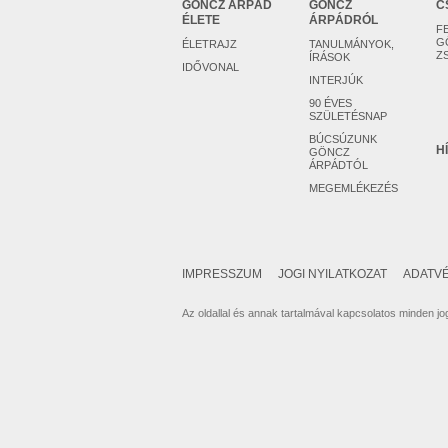
GÖNCZ ÁRPÁD
GÖNCZ
C
ÉLETE
ÁRPÁDRÓL
F
G
ÉLETRAJZ
TANULMÁNYOK,
Z
ÍRÁSOK
IDŐVONAL
INTERJÚK
90 ÉVES
SZÜLETÉSNAP
BÚCSÚZUNK
H
GÖNCZ
ÁRPÁDTÓL
MEGEMLÉKEZÉS
IMPRESSZUM
JOGI NYILATKOZAT
ADATVÉ
Az oldallal és annak tartalmával kapcsolatos minden jog