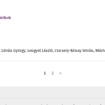
játékok
Litván György, Lengyel László, Csicsery-Rónay István, Márt
1
2
>