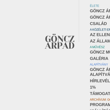
ÉLETE
GÖNCZ Á
GÖNCZ Á
CSALÁD
A KÖZÉLETI 
AZ ELLE
AZ ÁLLA
A MŰVÉSZ
GÖNCZ M
GALÉRIA
ALAPÍTVÁNY
GÖNCZ Á
ALAPÍTV
HÍRLEVÉL
1%
TÁMOGA
ARCHÍVUM: G
PROGRA