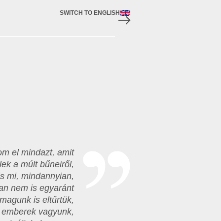
SWITCH TO ENGLISH
m el mindazt, amit
ek a múlt bűneiről,
nis mi, mindannyian,
an nem is egyaránt
magunk is eltűrtük,
rt emberek vagyunk,