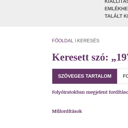
KIÁLLÍTÁ
EMLÉKHE
TALÁLT K
FŐOLDAL
\ KERESÉS
Keresett szó: „1
SZÖVEGES TARTALOM
F
Folyóiratokban megjelent fordítás
Műfordítások