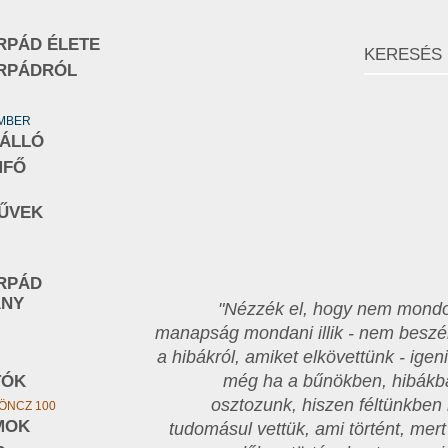
RPÁD ÉLETE
RPÁDRÓL
EMBER
NÁLLÓ
MFŐ
ŰVEK
RPÁD
ÁNY
"Nézzék el, hogy nem mondo
manapság mondani illik - nem beszél
a hibákról, amiket elkövettünk - ige
még ha a bűnökben, hibákb
TÓK
osztozunk, hiszen féltünkben 
ÖNCZ 100
MOK
tudomásul vettük, ami történt, me