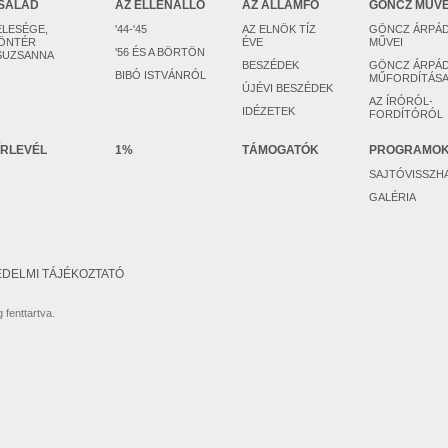
SALÁD
AZ ELLENÁLLÓ
AZ ÁLLAMFŐ
GÖNCZ MŰV
ELESÉGE,
'44-'45
AZ ELNÖK TÍZ
GÖNCZ ÁRPÁ
ÖNTÉR
ÉVE
MŰVEI
'56 ÉS A BÖRTÖN
SUZSANNA
BESZÉDEK
GÖNCZ ÁRPÁ
BIBÓ ISTVÁNRÓL
MŰFORDÍTÁSA
ÚJÉVI BESZÉDEK
AZ ÍRÓRÓL-
IDÉZETEK
FORDÍTÓRÓL
ÍRLEVÉL
1%
TÁMOGATÓK
PROGRAMO
SAJTÓVISSZH
GALÉRIA
DELMI TÁJÉKOZTATÓ
 fenttartva.