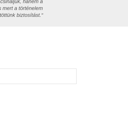
csináljuk, hanem a
s mert a történelem
öttünk biztosítást."