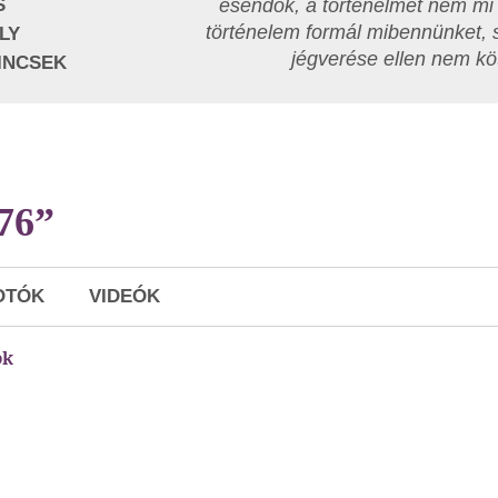
S
esendők, a történelmet nem mi 
történelem formál mibennünket, 
LY
jégverése ellen nem köt
INCSEK
976”
OTÓK
VIDEÓK
ok