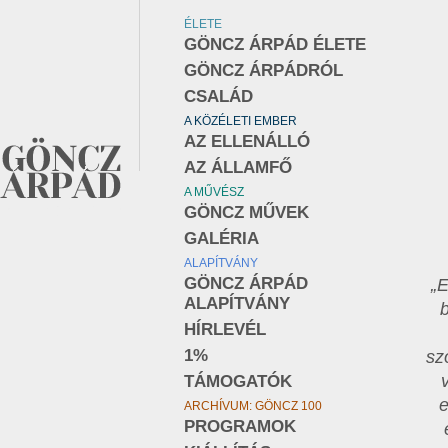
ÉLETE
GÖNCZ ÁRPÁD ÉLETE
GÖNCZ ÁRPÁDRÓL
CSALÁD
A KÖZÉLETI EMBER
AZ ELLENÁLLÓ
AZ ÁLLAMFŐ
A MŰVÉSZ
GÖNCZ MŰVEK
GALÉRIA
ALAPÍTVÁNY
GÖNCZ ÁRPÁD
„
ALAPÍTVÁNY
HÍRLEVÉL
1%
sz
TÁMOGATÓK
e
ARCHÍVUM: GÖNCZ 100
PROGRAMOK