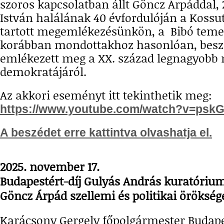
szoros kapcsolatban állt Göncz Árpáddal, 
István halálának 40 évfordulóján a Koss
tartott megemlékezésünkön, a Bibó teme
korábban mondottakhoz hasonlóan, bes
emlékezett meg a XX. század legnagyobb
demokratájáról.
Az akkori eseményt itt tekinthetik meg:
https://www.youtube.com/watch?v=pskG
A beszédet erre kattintva olvashatja el.
2025. november 17.
Budapestért-díj Gulyás András kuratóriu
Göncz Árpád szellemi és politikai öröksé
Karácsony Gergely főpolgármester Budap