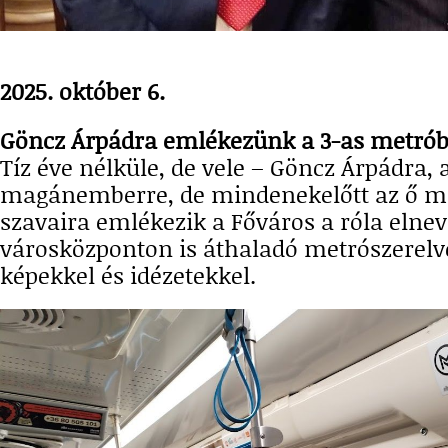
2025. október 6.
Göncz Árpádra emlékezünk a 3-as metrób
Tíz éve nélküle, de vele – Göncz Árpádra, 
magánemberre, de mindenekelőtt az ő má
szavaira emlékezik a Főváros a róla elnev
városközponton is áthaladó metrószerelvé
képekkel és idézetekkel.