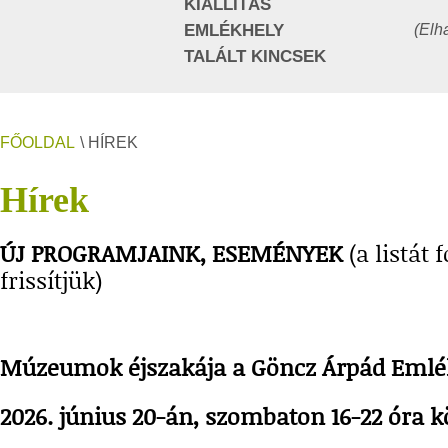
KIÁLLÍTÁS
(Elh
EMLÉKHELY
TALÁLT KINCSEK
FŐOLDAL
\ HÍREK
Hírek
ÚJ PROGRAMJAINK, ESEMÉNYEK
(a listát
frissítjük)
Múzeumok éjszakája a Göncz Árpád Emlé
2026. június 20-án, szombaton 16-22 óra k