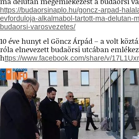
ma délután megemlékezést a budaörsi vá
https://budaorsinaplo.hu/goncz-arpad-hala
evforduloja-alkalmabol-tartott-ma-delutan
budaorsi-varosvezetes/
10 éve hunyt el Göncz Árpád – a volt közt
róla elnevezett budaörsi utcában emlékez
h
ttps://www.facebook.com/share/v/17L1U