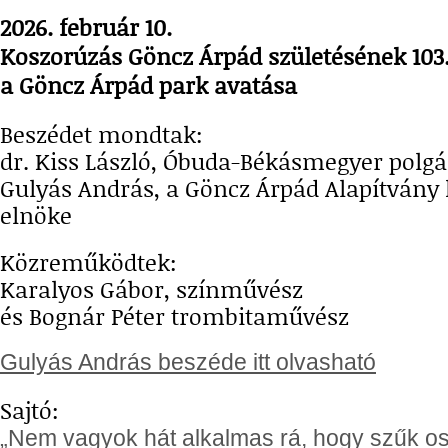
2026. február 10.
Koszorúzás Göncz Árpád születésének 103.
a Göncz Árpád park avatása
Beszédet mondtak:
dr. Kiss László, Óbuda-Békásmegyer polg
Gulyás András, a Göncz Árpád Alapítván
elnöke
Közreműködtek:
Karalyos Gábor, színművész
és Bognár Péter trombitaművész
Gulyás András beszéde itt olvasható
Sajtó:
„Nem vagyok hát alkalmas rá, hogy szűk o