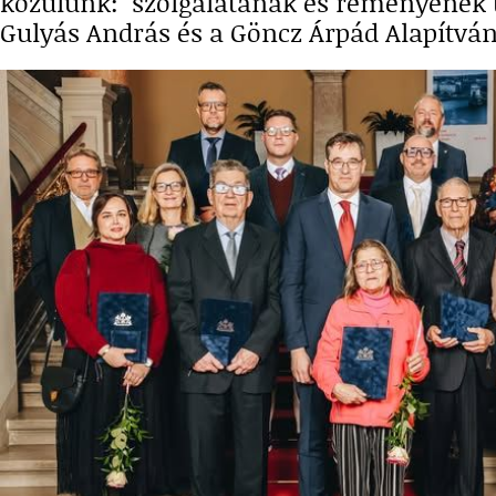
közülünk: szolgálatának és reményének 
Gulyás András és a Göncz Árpád Alapítván