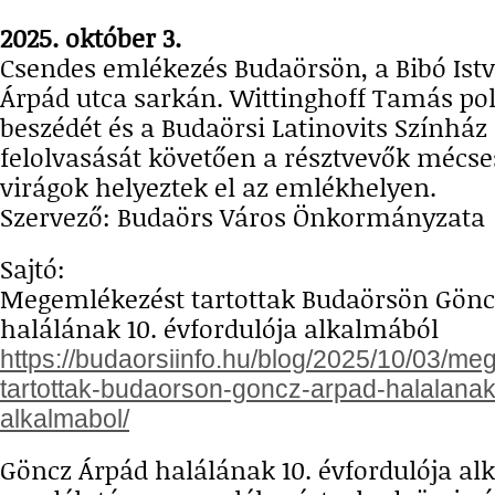
2025. október 3.
Csendes emlékezés Budaörsön, a Bibó Istv
Árpád utca sarkán. Wittinghoff Tamás po
beszédét és a Budaörsi Latinovits Színhá
felolvasását követően a résztvevők mécses
virágok helyeztek el az emlékhelyen.
Szervező: Budaörs Város Önkormányzata
Sajtó:
Megemlékezést tartottak Budaörsön Gönc
halálának 10. évfordulója alkalmából
https://budaorsiinfo.hu/blog/2025/10/03/me
tartottak-budaorson-goncz-arpad-halalanak
alkalmabol/
Göncz Árpád halálának 10. évfordulója alk