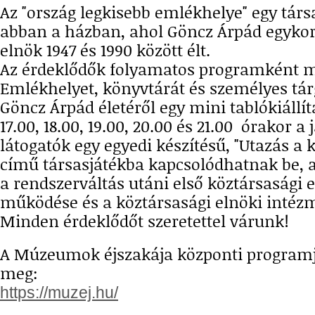
Az "ország legkisebb emlékhelye" egy társ
abban a házban, ahol Göncz Árpád egykor
elnök 1947 és 1990 között élt.
Az érdeklődők folyamatos programként m
Emlékhelyet, könyvtárát és személyes tár
Göncz Árpád életéről egy mini tablókiállít
17.00, 18.00, 19.00, 20.00 és 21.00 órakor a
látogatók egy egyedi készítésű, "Utazás a 
című társasjátékba kapcsolódhatnak be,
a rendszerváltás utáni első köztársasági e
működése és a köztársasági elnöki intéz
Minden érdeklődőt szeretettel várunk!
A Múzeumok éjszakája központi programja
meg:
https://muzej.hu/