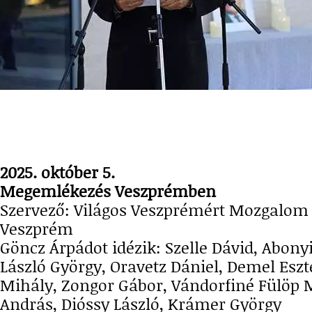
2025. október 5.
Megemlékezés Veszprémben
Szervező: Világos Veszprémért Mozgalom 
Veszprém
Göncz Árpádot idézik: Szelle Dávid, Abony
László György, Oravetz Dániel, Demel Eszt
Mihály, Zongor Gábor, Vándorfiné Fülöp 
András, Dióssy László, Krámer György