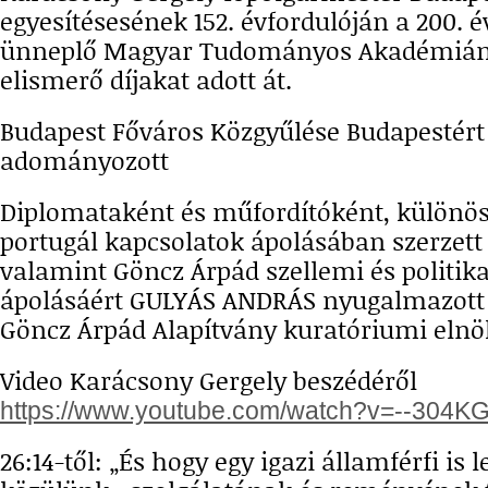
egyesítésesének 152. évfordulóján a 200. é
ünneplő Magyar Tudományos Akadémián 
elismerő díjakat adott át.
Budapest Főváros Közgyűlése Budapestért 
adományozott
Diplomataként és műfordítóként, különö
portugál kapcsolatok ápolásában szerzett
valamint Göncz Árpád szellemi és politik
ápolásáért GULYÁS ANDRÁS nyugalmazott 
Göncz Árpád Alapítvány kuratóriumi elnök
Video Karácsony Gergely beszédéről
https://www.youtube.com/watch?v=--304K
26:14-től: „És hogy egy igazi államférfi is 