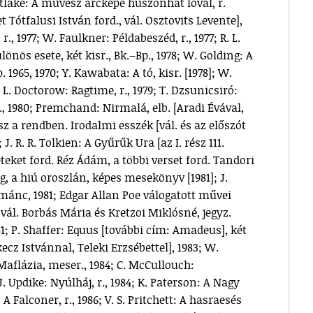
astlake: A művész arcképe huszonhat lóval, r.
t Tótfalusi István ford., vál. Osztovits Levente],
r., 1977; W. Faulkner: Példabeszéd, r., 1977; R. L.
önös esete, két kisr., Bk.–Bp., 1978; W. Golding: A
. 1965, 1970; Y. Kawabata: A tó, kisr. [1978]; W.
. L. Doctorow: Ragtime, r., 1979; T. Dzsunicsiró:
, 1980; Premchand: Nirmalá, elb. [Aradi Évával,
áosz a rendben. Irodalmi esszék [vál. és az előszót
 J. R. R. Tolkien: A Gyűrűk Ura [az I. rész 111.
téteket ford. Réz Ádám, a többi verset ford. Tandori
ng, a hiú oroszlán, képes mesekönyv [1981]; J.
mánc, 1981; Edgar Allan Poe válogatott művei
vál. Borbás Mária és Kretzoi Miklósné, jegyz.
1; P. Shaffer: Equus [további cím: Amadeus], két
kecz Istvánnal, Teleki Erzsébettel], 1983; W.
 Maflázia, meser., 1984; C. McCullouch:
. Updike: Nyúlháj, r., 1984; K. Paterson: A Nagy
r: A Falconer, r., 1986; V. S. Pritchett: A hasraesés