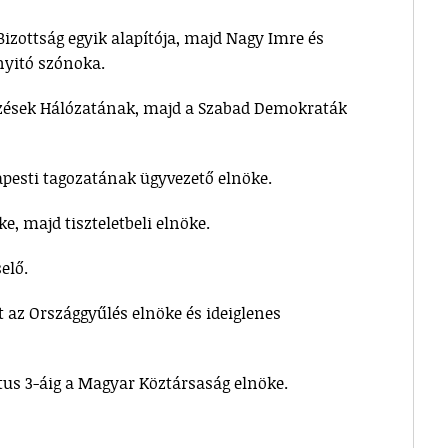
Bizottság egyik alapítója, majd Nagy Imre és
nyitó szónoka.
ezések Hálózatának, majd a Szabad Demokraták
apesti tagozatának ügyvezető elnöke.
ke, majd tiszteletbeli elnöke.
elő.
tt az Országgyűlés elnöke és ideiglenes
tus 3-áig a Magyar Köztársaság elnöke.