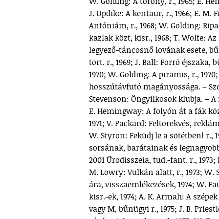
W. Golding: A torony, r., 1965; E.
J. Updike: A kentaur, r., 1966; E. M. 
Antóniám, r., 1968; W. Golding: Ripa
kazlak közt, kisr., 1968; T. Wolfe: Az 
legyező-táncosnő lovának esete, bűn
tört. r., 1969; J. Ball: Forró éjszaka,
1970; W. Golding: A piramis, r., 1970; 
hosszútávfutó magányossága. – Szomb
Stevenson: Öngyilkosok klubja. – A fa
E. Hemingway: A folyón át a fák közé
1971; V. Packard: Feltörekvés, reklám
W. Styron: Feküdj le a sötétben! r.,
sorsának, barátainak és legnagyobb el
2001 Űrodisszeia, tud.-fant. r., 1973
M. Lowry: Vulkán alatt, r., 1973; W.
ára, visszaemlékezések, 1974; W. Fau
kisr.-ek, 1974; A. K. Armah: A szépek
vagy M, bűnügyi r., 1975; J. B. Priest