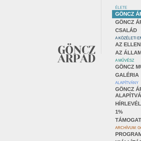
ÉLETE
GÖNCZ Á
GÖNCZ Á
CSALÁD
A KÖZÉLETI 
AZ ELLE
AZ ÁLLA
A MŰVÉSZ
GÖNCZ M
GALÉRIA
ALAPÍTVÁNY
GÖNCZ Á
ALAPÍTV
HÍRLEVÉL
1%
TÁMOGA
ARCHÍVUM: G
PROGRA