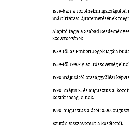
1988-ban a Történelmi Igazságtétel 
mártírtársai újratemetésének meg
Alapító tagja a Szabad Kezdemény
Szövetségének.
1989-től az Emberi Jogok Ligája bud
1989-től 1990-ig az Írószövetség elnö
1990 májusától országgyűlési képvis
1990. május 2. és augusztus 3. közö
köztársasági elnök.
1990. augusztus 3-ától 2000. augusz
Ezután visszavonult a közélettől.