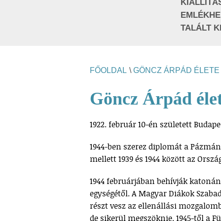
KIÁLLÍTÁ
EMLÉKHE
TALÁLT K
FŐOLDAL
\
GÖNCZ ÁRPÁD ÉLETE
Göncz Árpád éle
1922. február 10-én született Budap
1944-ben szerez diplomát a Pázmán
mellett 1939 és 1944 között az Orszá
1944 februárjában behívják katoná
egységétől. A Magyar Diákok Szabad
részt vesz az ellenállási mozgalom
de sikerül megszöknie. 1945-től a F