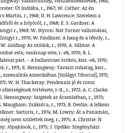
 Hemingway: Vándorünnep, visszaemlékezések, 1966;
Forster: Út Indiába, r., 1967; W. Cather: Az én
cs Martin, r., 1968; D. H. Lawrence: Szerelem a
időről és a folyóról, r., 1968; E. S. Gardner: A
ügyi r., 1969; W. Styron: Nat Turner vallomásai,
 bűnügyi r., 1970; W. Faulkner: A hang és a téboly, r.,
W. Golding: Az utódok, r., 1970; A. Sillitoe: A
at este, vasárnap este, r.-ek, 1970; R. L.
lesai part. – A ballantraei örökös, kisr.-ek, 1970;
, r., 1971; E. Hemingway: Tavaszi zuhatag, kisr.,
, szexualitás Amerikában [Szilágyi Tiborral], 1971;
 1971; W. H. Thackeray: Pendennis jó és rossz
lenségének története, I–II., r., 1972; A. C. Clarke:
; E. Hemingway: Szigetek az Áramlatban, r., 1973;
 S. Maugham: Zsákutca, r., 1973; B. Devlin: A lelkem
lkner: Sartoris, r., 1974; M. Lowry: Át a Panamán,
 még nem születtek meg, r., 1975; A. Christie: N
ley: Jópajtások, r., 1975; J. Updike: Szegényházi