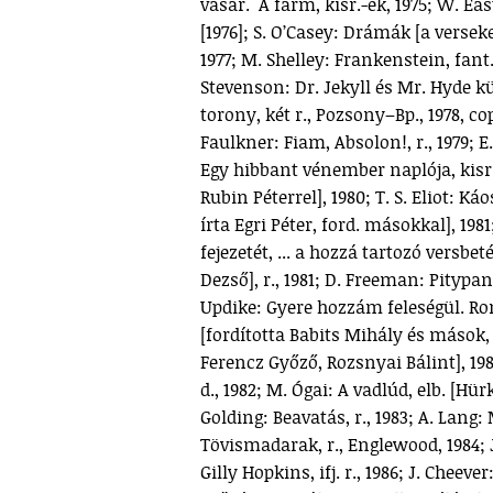
vásár.  A farm, kisr.-ek, 1975; W. E
[1976]; S. O’Casey: Drámák [a verseke
1977; M. Shelley: Frankenstein, fant. 
Stevenson: Dr. Jekyll és Mr. Hyde kül
torony, két r., Pozsony–Bp., 1978, cop
Faulkner: Fiam, Absolon!, r., 1979; E
Egy hibbant vénember naplója, kisr.
Rubin Péterrel], 1980; T. S. Eliot: K
írta Egri Péter, ford. másokkal], 1981;
fejezetét, ... a hozzá tartozó versbe
Dezső], r., 1981; D. Freeman: Pitypa
Updike: Gyere hozzám feleségül. Ro
[fordította Babits Mihály és mások, 
Ferencz Győző, Rozsnyai Bálint], 198
d., 1982; M. Ógai: A vadlúd, elb. [Hür
Golding: Beavatás, r., 1983; A. Lang:
Tövismadarak, r., Englewood, 1984; J
Gilly Hopkins, ifj. r., 1986; J. Cheeve