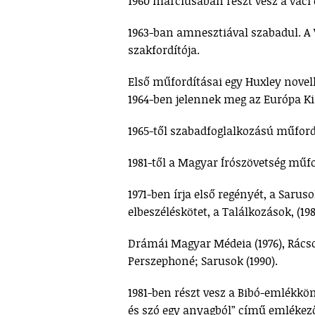
1960 márciusában részt vesz a váci
1963-ban amnesztiával szabadul. A
szakfordítója.
Első műfordításai egy Huxley novell
1964-ben jelennek meg az Európa K
1965-től szabadfoglalkozású műford
1981-től a Magyar Írószövetség műf
1971-ben írja első regényét, a Sarus
elbeszéléskötet, a Találkozások, (198
Drámái Magyar Médeia (1976), Rácso
Perszephoné; Sarusok (1990).
1981-ben részt vesz a Bibó-emlékkön
és szó egy anyagból” című emlékező