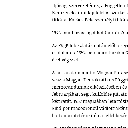
ifjúsági szervezetének, a Független
Nemzedék című lap felelős szerkesz
titkára, Kovács Béla személyi titkár
1946-ban házasságot köt Göntér Zs
Az FKgP feloszlatása után előbb se
csőlakatos. 1952-ben beiratkozik a
évet végez el.
A forradalom alatt a Magyar Parasz
vesz a Magyar Demokratikus Függet
memorandumok elkészítésében és az
februárjában segít külföldre jutt
kéziratát. 1957 májusában letartózt
Bibó-per másodrendű vádlottjaként 
börtönbüntetésre ítéli a fellebbezés