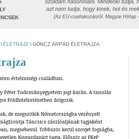
S
szoktam hasonlítani. Mindenki tudja,
azt nem tudja, hogy kinek, hol és me
LY
(Az EU-csatlakozásról. Magyar Hírlap 
INCSEK
\
ÉLETRAJZ
\ GÖNCZ ÁRPÁD ÉLETRAJZA
trajza
esten értelmiségi családban.
y Péter Tudományegyetem jogi karán. A tanulás
gos Földhitelintézetben dolgozik.
nak, de megszökik Németországba vezényelt
ságfrontja Táncsics zászlóaljának tagjaként
ban, megsebesül. Többször kerül szovjet fogságba,
üggetlen Kisgazdapárt tagja. Először az FKgP