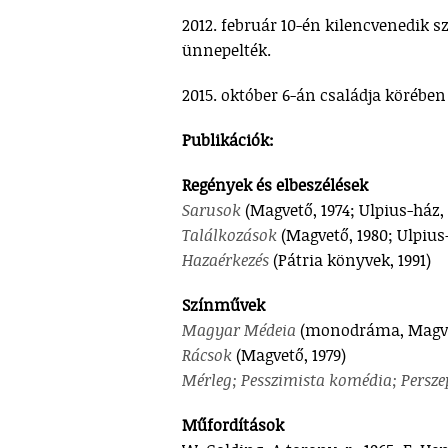
2012. február 10-én kilencvenedik 
ünnepelték.
2015. október 6-án családja körében
Publikációk:
Regények és elbeszélések
Sarusok
(Magvető, 1974; Ulpius-ház,
Találkozások
(Magvető, 1980; Ulpius
Hazaérkezés
(Pátria könyvek, 1991)
Színművek
Magyar Médeia
(monodráma, Magvet
Rácsok
(Magvető, 1979)
Mérleg; Pesszimista komédia; Persz
Műfordítások