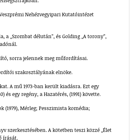
 éhségsztrájkban.
 Veszprémi Nehézvegyipari Kutatóintézet
a, a „Szombat délután”, és Golding „A torony”,
iadónál.
ító, sorra jelennek meg műfordításai.
ordítói szakosztályának elnöke.
okat. A mű 1973-ban került kiadásra. Ezt egy
0) és egy regény, a Hazatérés, (1991) követte.
k (1979), Mérleg; Pesszimista komédia;
yv szerkesztésében. A kötetben teszi közzé „Élet
 írását.