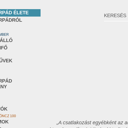
RPÁD ÉLETE
RPÁDRÓL
EMBER
NÁLLÓ
MFŐ
ŰVEK
RPÁD
ÁNY
TÓK
ÖNCZ 100
MOK
„A csatlakozást egyébként az a