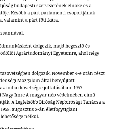
 Ifjúság budapesti szervezetének elnöke és a
tője. Később a párt parlamenti csoportjának
a, valamint a párt főtitkára.
uzsannával.
gédmunkásként dolgozik, majd hegesztő és
 Gödöllői Agrártudományi Egyetemre, ahol négy
tszövetségben dolgozik. November 4-e után részt
lenségi Mozgalom által benyújtott
 indiai követségre juttatásában. 1957
atni Nagy Imre A magyar nép védelmében című
atják. A Legfelsőbb Bíróság Népbírósági Tanácsa a
1958. augusztus 2-án életfogytiglani
 lehetősége nélkül.