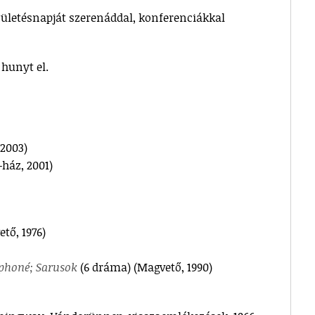
születésnapját szerenáddal, konferenciákkal
 hunyt el.
 2003)
-ház, 2001)
ő, 1976)
ephoné; Sarusok
(6 dráma) (Magvető, 1990)