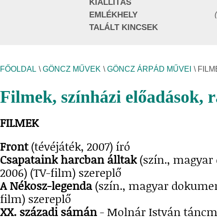
KIÁLLÍTÁS
EMLÉKHELY
TALÁLT KINCSEK
FŐOLDAL
\
GÖNCZ MŰVEK
\
GÖNCZ ÁRPÁD MŰVEI
\ FIL
Filmek, színházi előadások, 
FILMEK
Front
(tévéjáték, 2007) író
Csapataink harcban álltak
(szín., magyar
2006) (TV-film) szereplő
A Nékosz-legenda
(szín., magyar dokumen
film) szereplő
XX. századi sámán
- Molnár István táncm