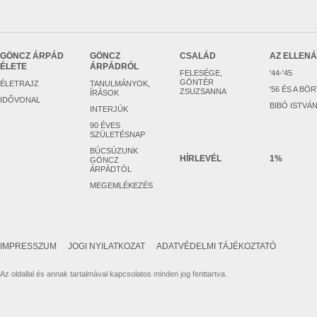
GÖNCZ ÁRPÁD
GÖNCZ
CSALÁD
AZ ELLEN
ÉLETE
ÁRPÁDRÓL
FELESÉGE,
'44-'45
GÖNTÉR
ÉLETRAJZ
TANULMÁNYOK,
'56 ÉS A BÖ
ZSUZSANNA
ÍRÁSOK
IDŐVONAL
BIBÓ ISTVÁ
INTERJÚK
90 ÉVES
SZÜLETÉSNAP
BÚCSÚZUNK
HÍRLEVÉL
1%
GÖNCZ
ÁRPÁDTÓL
MEGEMLÉKEZÉS
IMPRESSZUM
JOGI NYILATKOZAT
ADATVÉDELMI TÁJÉKOZTATÓ
Az oldallal és annak tartalmával kapcsolatos minden jog fenttartva.