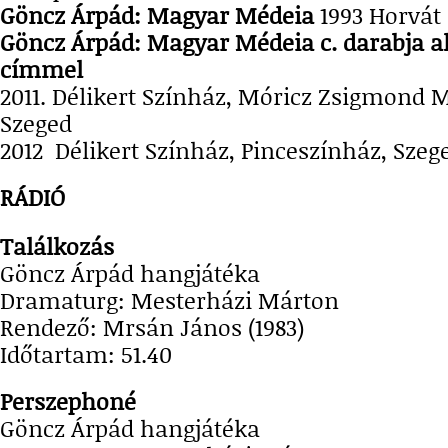
Göncz Árpád: Magyar Médeia
1993 Horvát
Göncz Árpád: Magyar Médeia c. darabja 
címmel
2011. Délikert Színház, Móricz Zsigmond 
Szeged
2012 Délikert Színház, Pinceszínház, Szeg
RÁDIÓ
Találkozás
Göncz Árpád hangjátéka
Dramaturg: Mesterházi Márton
Rendező: Mrsán János (1983)
Időtartam: 51.40
Perszephoné
Göncz Árpád hangjátéka