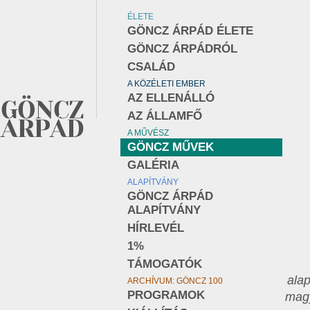
ÉLETE
GÖNCZ ÁRPÁD ÉLETE
GÖNCZ ÁRPÁDRÓL
CSALÁD
A KÖZÉLETI EMBER
AZ ELLENÁLLÓ
AZ ÁLLAMFŐ
A MŰVÉSZ
GÖNCZ MŰVEK
GALÉRIA
ALAPÍTVÁNY
GÖNCZ ÁRPÁD
ALAPÍTVÁNY
HÍRLEVÉL
1%
TÁMOGATÓK
alap
ARCHÍVUM: GÖNCZ 100
PROGRAMOK
magy