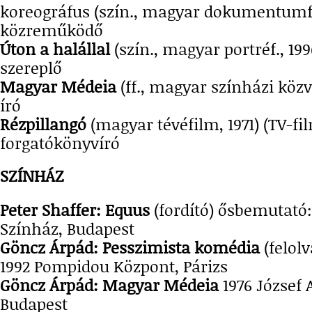
koreográfus (szín., magyar dokumentumf.,
közreműködő
Úton a halállal
(szín., magyar portréf., 199
szereplő
Magyar Médeia
(ff., magyar színházi közv.
író
Rézpillangó
(magyar tévéfilm, 1971) (TV-fi
forgatókönyvíró
SZÍNHÁZ
Peter Shaffer: Equus
(fordító) ősbemutató:
Színház, Budapest
Göncz Árpád: Pesszimista komédia
(felolv
1992 Pompidou Központ, Párizs
Göncz Árpád: Magyar Médeia
1976 József 
Budapest