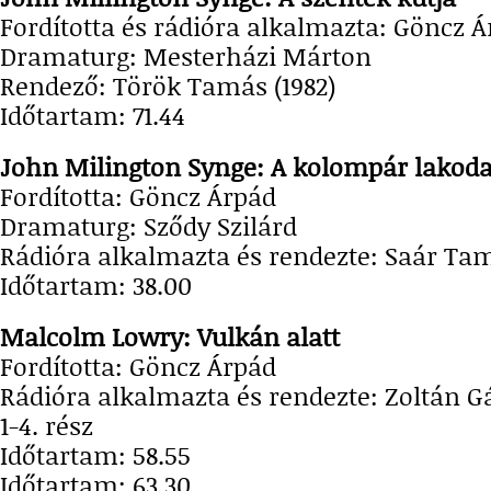
Fordította és rádióra alkalmazta: Göncz 
Dramaturg: Mesterházi Márton
Rendező: Török Tamás (1982)
Időtartam: 71.44
John Milington Synge: A kolompá
Fordította: Göncz Árpád
Dramaturg: Sződy Szilárd
Rádióra alkalmazta és rendezte: Saár Tam
Időtartam: 38.00
Malcolm Lowry: Vulkán alatt
Fordította: Göncz Árpád
Rádióra alkalmazta és rendezte: Zoltán Gá
1-4. rész
Időtartam: 58.55
Időtartam: 63.30