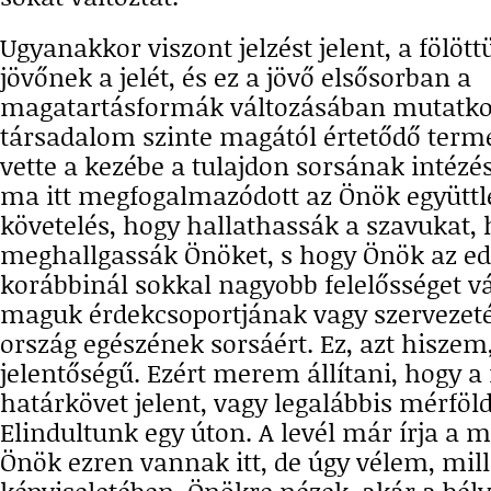
Ugyanakkor viszont jelzést jelent, a fölöt
jövőnek a jelét, és ez a jövő elsősorban a
magatartásformák változásában mutatko
társadalom szinte magától értetődő term
vette a kezébe a tulajdon sorsának intézé
ma itt megfogalmazódott az Önök együttlé
követelés, hogy hallathassák a szavukat,
meghallgassák Önöket, s hogy Önök az ed
korábbinál sokkal nagyobb felelősséget vá
maguk érdekcsoportjának vagy szervezeté
ország egészének sorsáért. Ez, azt hiszem
jelentőségű. Ezért merem állítani, hogy a
határkövet jelent, vagy legalábbis mérföl
Elindultunk egy úton. A levél már írja a m
Önök ezren vannak itt, de úgy vélem, mill