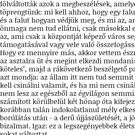
fölváltották azok a megbeszélések, amel
töprengtünk: mi kell ahhoz, hogy egy fal
és a falut hogyan védjük meg, és mi az, a
önmaga nem tud ellátni, csak másokkal e
az, ami csak a központját képező város se
támogatásával vagy vele való összefogáss
Hogy ez mennyire más, akkor vettem észr
az asztalra üt és megint elkezdi mondani:
köteles", majd a rákövetkező beszélgető pa
azt mondja: az állam itt nem tud semmit 
kell csinálni valamit, és ha mi nem csiná
nem lesz az egészből az égvilágon semmi
számított körülbelül két hónap óta kifeje
korábban talán indokolatlanul mély elke
borúlátás után - a derű újjászületését, a j
bizalmat. Igaz: ez a legszegényebbek éle
sokat változtat.