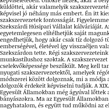
képviseletében. Önökre nézek, akár a bél
küldöttei, akár valamelyik szakszervezet
képvisel jó néhány más embert. Én itt k
szakszervezetek fontosságát. Figyelemme
Szekszárdi Húsipari Vállalat kálváriáját. 
egyetemlegesen elítélhetjük saját magun
engedhetjük, hogy akár csak tíz dolgozó t
emberségével, életével így visszaéljen val
Szekszárdon tette. Régi szakszervezetein
munkastílushoz szoktak. A szakszervezet 
cselekvőképessége beszűkült. Meg kell t
nyugati szakszervezetektől, amelyek régó
módszerei között dolgoznak, mi a módja 
dolgozók érdekeit képviselni tudják. A XIX
Egyesült Államokban még ágyúval lőttek a
bányászokra. Ma az Egyesült Államokban 
nagyhatalom, és együtt tud működni az e