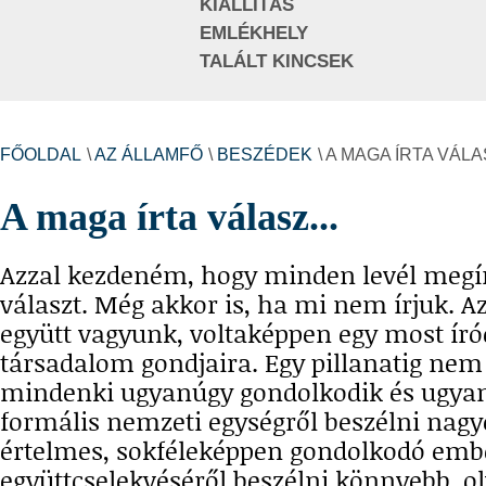
KIÁLLÍTÁS
EMLÉKHELY
TALÁLT KINCSEK
FŐOLDAL
\
AZ ÁLLAMFŐ
\
BESZÉDEK
\ A MAGA ÍRTA VÁLAS
A maga írta válasz...
Azzal kezdeném, hogy minden levél megí
választ. Még akkor is, ha mi nem írjuk. Az
együtt vagyunk, voltaképpen egy most író
társadalom gondjaira. Egy pillanatig nem 
mindenki ugyanúgy gondolkodik és ugyan
formális nemzeti egységről beszélni nagy
értelmes, sokféleképpen gondolkodó emb
együttcselekvéséről beszélni könnyebb, o