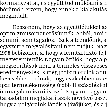
kormányzattal, és együtt tud működni a
bőrömön érzem, hogy ennek a kialakulás
megindult.
Köszönöm, hogy az együttlétükkel a
optimizmusomat erősítették. Abból, ami m
semmit sem tagadok. Ezek a teendőink, s 
egyszerre megvalósítani nem tudjuk. Nag
1998 bebizonyítja, hogy a fenntartható fejl
megteremtettük. Nagyon örülök, hogy a 
megszorítások nem a termelés visszaesés
eredményezték, s még jobban örülök anna
kevesebben tudnak, hogy csak ebben az 
ipar termelékenysége újabb 11 százalékkal
önmagában is óriási szó. Nagyon-nagyon 
társadalmi megtakarítások növekvő összeg
hogy a polgáraink látják a jövőjüket, és a