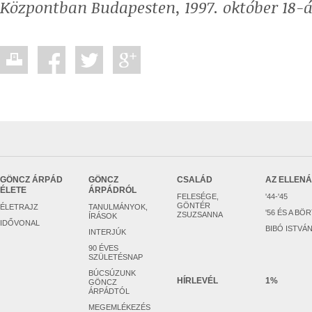
Központban Budapesten, 1997. október 18-
GÖNCZ ÁRPÁD
GÖNCZ
CSALÁD
AZ ELLEN
ÉLETE
ÁRPÁDRÓL
FELESÉGE,
'44-'45
GÖNTÉR
ÉLETRAJZ
TANULMÁNYOK,
'56 ÉS A BÖ
ZSUZSANNA
ÍRÁSOK
IDŐVONAL
BIBÓ ISTVÁ
INTERJÚK
90 ÉVES
SZÜLETÉSNAP
BÚCSÚZUNK
HÍRLEVÉL
1%
GÖNCZ
ÁRPÁDTÓL
MEGEMLÉKEZÉS