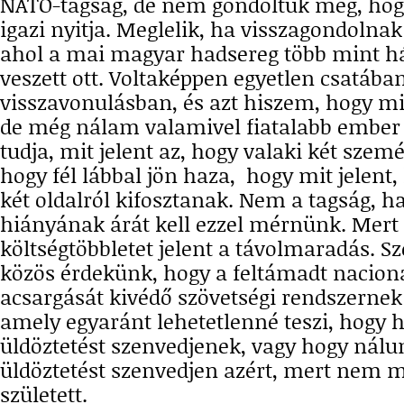
NATO-tagság, de nem gondoltuk meg, hogy
igazi nyitja. Meglelik, ha visszagondolna
ahol a mai magyar hadsereg több mint 
veszett ott. Voltaképpen egyetlen csatában
visszavonulásban, és azt hiszem, hogy m
de még nálam valamivel fiatalabb ember
tudja, mit jelent az, hogy valaki két sze
hogy fél lábbal jön haza, hogy mit jelent,
két oldalról kifosztanak. Nem a tagság, 
hiányának árát kell ezzel mérnünk. Mert
költségtöbbletet jelent a távolmaradás. 
közös érdekünk, hogy a feltámadt nacion
acsargását kivédő szövetségi rendszernek 
amely egyaránt lehetetlenné teszi, hogy 
üldöztetést szenvedjenek, vagy hogy nálu
üldöztetést szenvedjen azért, mert nem
született.