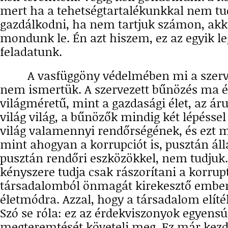
mert ha a tehetségtartalékunkkal nem t
gazdálkodni, ha nem tartjuk számon, akk
mondunk le. Én azt hiszem, ez az egyik l
feladatunk.
A vasfüggöny védelmében mi a szerve
nem ismertük. A szervezett bűnözés ma 
világméretű, mint a gazdasági élet, az ár
világ világ, a bűnözők mindig két lépéssel
világ valamennyi rendőrségének, és ezt 
mint ahogyan a korrupciót is, pusztán ál
pusztán rendőri eszközökkel, nem tudjuk
kényszere tudja csak rászorítani a korrupt
társadalomból önmagát kirekesztő embert
életmódra. Azzal, hogy a társadalom elítéli
Szó se róla: ez az érdekviszonyok egyens
megteremtését követeli meg. Ez már kezde