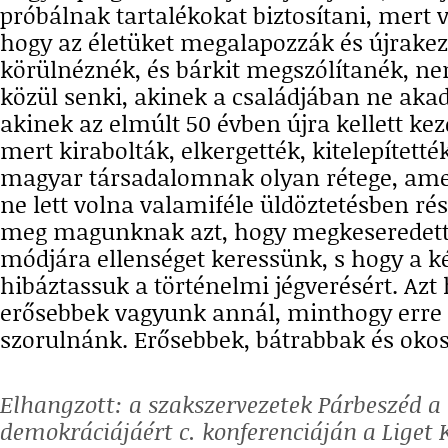
próbálnak tartalékokat biztosítani, mert
hogy az életüket megalapozzák és újrakezd
körülnéznék, és bárkit megszólítanék, n
közül senki, akinek a családjában ne akad
akinek az elmúlt 50 évben újra kellett kez
mert kirabolták, elkergették, kitelepítetté
magyar társadalomnak olyan rétege, amel
ne lett volna valamiféle üldöztetésben ré
meg magunknak azt, hogy megkeseredet
módjára ellenséget keressünk, s hogy a k
hibáztassuk a történelmi jégverésért. Azt
erősebbek vagyunk annál, minthogy erre 
szorulnánk. Erősebbek, bátrabbak és oko
Elhangzott: a szakszervezetek Párbeszéd 
demokráciájáért c. konferenciáján a Liget 