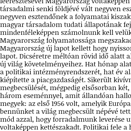
leeresztésével Magyarország voltaképpen p
társadalmi senki földjévé vált negyven e
negyven esztendőnek a folyamatai kiszak
magyar társadalom tudati állapotának fej
mindenféleképpen számolnunk kell velük.
Magyarország folyamatossága megszakadt
Magyarország új lapot kellett hogy nyisson,
lapot. Dicséretre méltóan rövid idő alatt
új világ követelményeihez. Hat hónap ala
a politikai intézményrendszerét, hat év a
kiépítette a piacgazdaságét. Sikerült kivív
megbecsülését, mégpedig elsősorban két,
három eseménnyel, amit állandóan hallok
megyek: az első 1956 volt, amelyik Európa
bennünket a világ megbecsült népévé tett
mód azzal, hogy forradalmunk leverése ut
voltaképpen kettészakadt. Politikai fele a