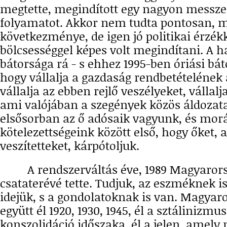
megtette, megindított egy nagyon mess
folyamatot. Akkor nem tudta pontosan, mi
következménye, de igen jó politikai érzékk
bölcsességgel képes volt megindítani. A h
bátorsága rá - s ehhez 1995-ben óriási báto
hogy vállalja a gazdaság rendbetételének 
vállalja az ebben rejlő veszélyeket, vállalj
ami valójában a szegények közös áldozata 
elsősorban az ő adósaik vagyunk, és morá
kötelezettségeink között első, hogy őket, a
veszítetteket, kárpótoljuk.
A rendszerváltás éve, 1989 Magyarors
csataterévé tette. Tudjuk, az eszméknek is
idejük, s a gondolatoknak is van. Magya
együtt él 1920, 1930, 1945, él a sztálinizmu
konszolidáció időszaka, él a jelen, amely