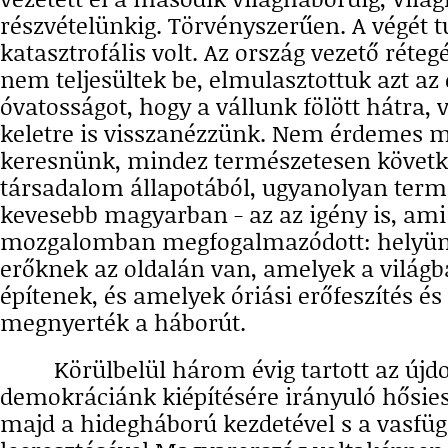
részvételünkig. Törvényszerűen. A végét t
katasztrofális volt. Az ország vezető réte
nem teljesültek be, elmulasztottuk azt az
óvatosságot, hogy a vállunk fölött hátra, 
keletre is visszanézzünk. Nem érdemes 
keresnünk, mindez természetesen követk
társadalom állapotából, ugyanolyan term
kevesebb magyarban - az az igény is, ami 
mozgalomban megfogalmazódott: helyün
erőknek az oldalán van, amelyek a világ
építenek, és amelyek óriási erőfeszítés és
megnyerték a háborút.
Körülbelül három évig tartott az újdo
demokráciánk kiépítésére irányuló hősies 
majd a hidegháború kezdetével s a vasfü