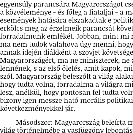
egyensúly parancsára Magyarországot cse
a közvéleménye - és főleg a fiataljai - a 
események hatására elszakadtak e politika
erkölcs meg az érzelmeik parancsát köve
forradalmunk emlékét. Jobban, mint mi 
ma nem tudok valahova úgy menni, hogy 
annak idején diákként a szovjet követsége
Magyarországért, ma ne miniszterek, ne
lennének, s az első ölelés, amit kapok, m
szól. Magyarország beleszólt a világ alaku
hogy tudta volna, forradalma a világra m
lesz, anélkül, hogy pontosan fel tudta vo
bizony igen messze ható morális politikai
következményekkel jár.
Másodszor: Magyarország beleírta ma
világ történelmébe a vasfüggöny lebontás