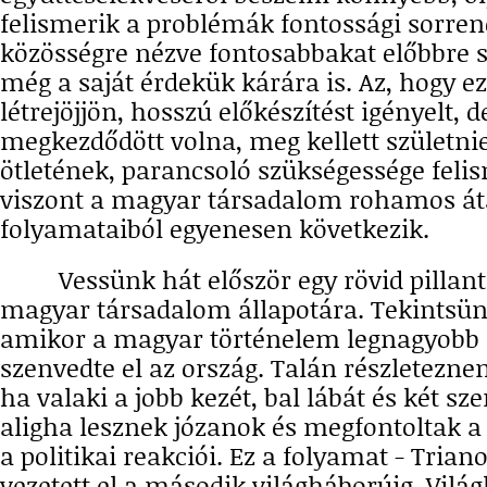
felismerik a problémák fontossági sorrend
közösségre nézve fontosabbakat előbbre s
még a saját érdekük kárára is. Az, hogy e
létrejöjjön, hosszú előkészítést igényelt, 
megkezdődött volna, meg kellett születni
ötletének, parancsoló szükségessége fel
viszont a magyar társadalom rohamos á
folyamataiból egyenesen következik.
Vessünk hát először egy rövid pillant
magyar társadalom állapotára. Tekintsünk
amikor a magyar történelem legnagyobb 
szenvedte el az ország. Talán részletezne
ha valaki a jobb kezét, bal lábát és két sze
aligha lesznek józanok és megfontoltak a 
a politikai reakciói. Ez a folyamat - Trian
vezetett el a második világháborúig, Vilá