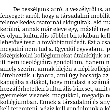
De beszéljünk arról a veszélyről is, a
fenyeget: arról, hogy a társadalmi mobili
felemelkedés csatornái eldugultak. Aki 
kerülni, annak már eleve egy, másfél nyel
és olyan kulturális többlet birtokában kel
lehetővé teszi a továbbtanulását. Ezt a cs
megadni nem tudja. Egyedül egyvalami pó
középiskolai kollégiumokat átalakítjuk ar
itt nem ideológiáira gondoltam, hanem ne
amely szerint annak idején a népi kollég
létrehozták. Olyanra, ami úgy bocsátja a
kapujába a diákot, hogy mindazt a számá
hozzáférhetetlen kulturális kincset, amit
gyermekei visznek magukkal, megadja n
kollégiumban. Ennek a társadalmi és any
kell teremteni. Végig kell gondolnunk a k