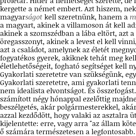
proletár. Hitler a németséget szerette, d
kergette a német embert. Azt hiszem, ne
magyar
ságot
kell szeretnünk, hanem a
m
a magyart, akinek a villamoson át kell ad
akinek a szomszédban a lába eltört, azt 
öregasszonyt, akinek a levest el kell vinni
azt a családot, amelynek az életét megny
fogyatékos gyerek, akiknek tehát meg ke
életlehetőségeit, fogható segítséget kell 
Gyakorlati szeretetre van szükségünk, eg
Gyakorlati szeretetre, ami gyakorlati tenni
nem idealista elvontságot. És összefogást
számított négy hónappal ezelőttig majd
beszélgetés, akár polgármesterekkel, akár
azzal kezdődött, hogy valaki az asztalra üt
kijelentette: erre, vagy arra "az állam köte
ő számára természetesen a legfontosabb. 