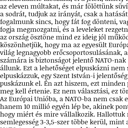
az eleven múltakat, és már fölöttünk süví
a sodrát, tudjuk az irányát, csak a hatását
fogalmunk sincs, hogy fát fog dönteni, va
fogja megmozgatni, és a leveleket rezgetn
az ország ösztöne mind ez ideig jól működ
köszönhetjük, hogy ma az egyesült Európ
világ legnagyobb erőcsoportosulásának, a
számára is biztonságot jelentő NATO-nak
állunk. Ezt a lehetőséget elpuskázni nem
elpuskázzuk, egy Szent István-i jelentőség
puskázunk el. Én azt hiszem, ezt minden 
meg kell értenie. Ez nem választási, ez tö
Az Európai Unióba, a NATO-ba nem csak e
hanem 10 millió egyén lép be, akinek pont
hogy miért és mire vállalkozik. Hallottuk
semlegesség 3-3,5-szer többe kerül, mint