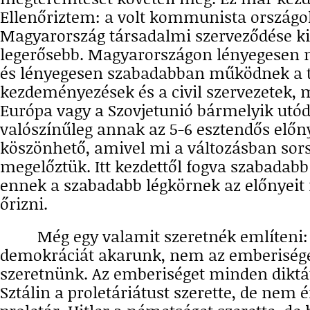
Ellenőriztem: a volt kommunista országo
Magyarország társadalmi szerveződése k
legerősebb. Magyarországon lényegesen
és lényegesen szabadabban működnek a 
kezdeményezések és a civil szervezetek, 
Európa vagy a Szovjetunió bármelyik utó
valószínűleg annak az 5-6 esztendős elő
köszönhető, amivel mi a változásban sor
megelőztük. Itt kezdettől fogva szabadabb 
ennek a szabadabb légkörnek az előnyeit 
őrizni.
Még egy valamit szeretnék említeni:
demokráciát akarunk, nem az emberisége
szeretnünk. Az emberiséget minden diktát
Sztálin a proletáriátust szerette, de nem é