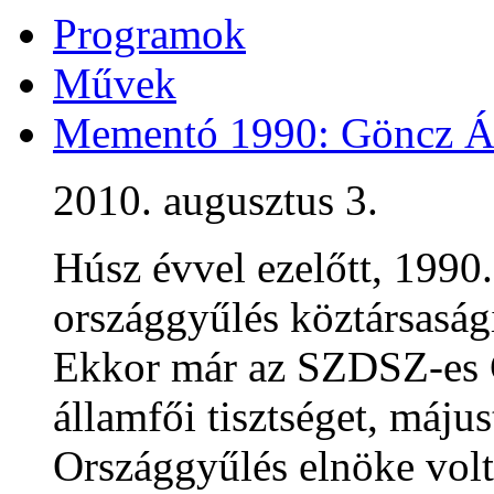
Programok
Művek
Mementó 1990: Göncz Ár
2010. augusztus 3.
Húsz évvel ezelőtt, 1990.
országgyűlés köztársaság
Ekkor már az SZDSZ-es G
államfői tisztséget, máju
Országgyűlés elnöke volt