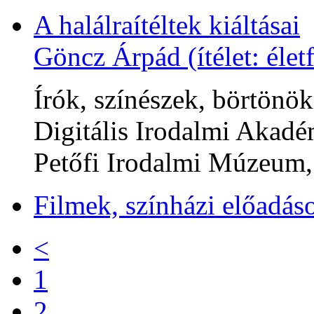
A halálraítéltek kiáltásai
Göncz Árpád (ítélet: élet
Írók, színészek, börtönök
Digitális Irodalmi Akadé
Petőfi Irodalmi Múzeum,
Filmek, színházi előadás
<
1
2